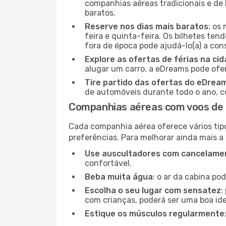
companhias aéreas tradicionais e de 
baratos.
Reserve nos dias mais baratos
: os
feira e quinta-feira. Os bilhetes ten
fora de época pode ajudá-lo(a) a co
Explore as ofertas de férias na ci
alugar um carro, a eDreams pode ofe
Tire partido das ofertas do eDrea
de automóveis durante todo o ano, co
Companhias aéreas com voos de
Cada companhia aérea oferece vários tip
preferências. Para melhorar ainda mais a
Use auscultadores com cancelamen
confortável.
Beba muita água
: o ar da cabina po
Escolha o seu lugar com sensatez
:
com crianças, poderá ser uma boa ide
Estique os músculos regularmente