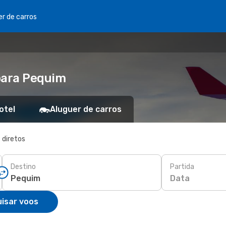
er de carros
para Pequim
otel
Aluguer de carros
 diretos
Destino
Partida
Data
isar voos