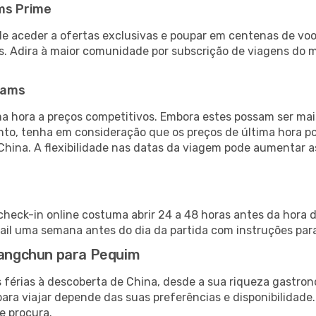
ms Prime
de aceder a ofertas exclusivas e poupar em centenas de voo
s. Adira à maior comunidade por subscrição de viagens do
eams
 hora a preços competitivos. Embora estes possam ser mais
nto, tenha em consideração que os preços de última hora p
China. A flexibilidade nas datas da viagem pode aumentar 
heck-in online costuma abrir 24 a 48 horas antes da hora d
il uma semana antes do dia da partida com instruções para
Changchun para Pequim
 férias à descoberta de China, desde a sua riqueza gastron
ara viajar depende das suas preferências e disponibilidade
e procura.