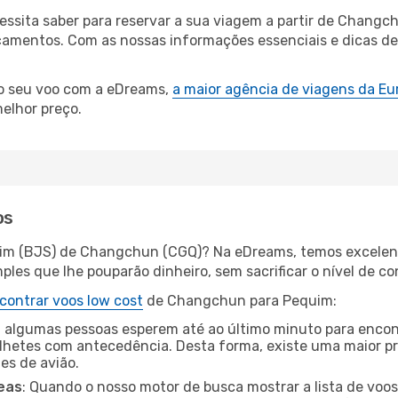
cessita saber para reservar a sua viagem a partir de Chan
amentos. Com as nossas informações essenciais e dicas de e
.
 o seu voo com a eDreams,
a maior agência de viagens da Eu
elhor preço.
os
uim (BJS) de Changchun (CGQ)? Na eDreams, temos excelente
les que lhe pouparão dinheiro, sem sacrificar o nível de co
contrar voos low cost
de Changchun para Pequim:
 algumas pessoas esperem até ao último minuto para encont
hetes com antecedência. Desta forma, existe uma maior pr
tes de avião.
eas
: Quando o nosso motor de busca mostrar a lista de voos 