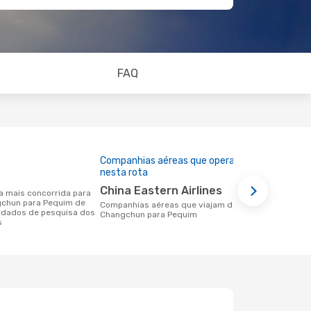
FAQ
Companhias aéreas que operam
Preço médi
nesta rota
173 €
China Eastern Airlines
Um voo de Changchun para Pequim na
gchun para Pequim de
eDreams cus
Companhias aéreas que viajam de
 dados de pesquisa dos
base nos da
Changchun para Pequim
s
6 meses