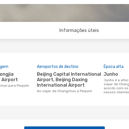
Informações úteis
rigem
Aeroportos de destino
Época alta
Beijing Capital International
junho
 Airport
Airport, Beijing Daxing
junho é a altura mais concorrida para
viajar de Chan
International Airport
gchun para Pequim
acordo com os
Ao viajar de Changchun a Pequim
nossos cliente