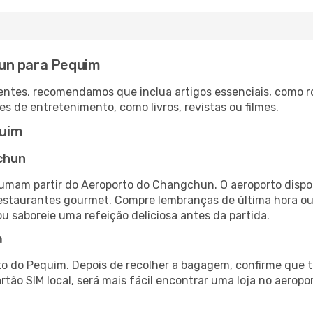
un para Pequim
ntes, recomendamos que inclua artigos essenciais, como r
es de entretenimento, como livros, revistas ou filmes.
uim
chun
mam partir do Aeroporto do Changchun. O aeroporto disp
 restaurantes gourmet. Compre lembranças de última hora ou 
ou saboreie uma refeição deliciosa antes da partida.
m
o do Pequim. Depois de recolher a bagagem, confirme que t
artão SIM local, será mais fácil encontrar uma loja no aero