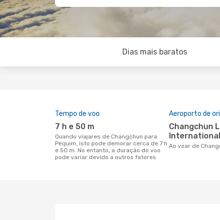
Dias mais baratos
Tempo de voo
Aeroporto de o
7 h e 50 m
Changchun Longjia
International
Quando viajares de Changchun para
Pequim, isto pode demorar cerca de 7 h
Ao voar de Chan
e 50 m. No entanto, a duração do voo
pode variar devido a outros fatores