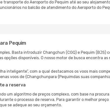
 transporte do Aeroporto do Pequim até ao seu alojamento,
 funcionários no balcão de atendimento do Aeroporto do P
para Pequim
mples. Basta introduzir Changchun (CGQ) e Pequim (BJS) co
as opções disponíveis. O nosso motor de busca encontra as 
 inteligente”, com a qual destacamos os voos mais compet
r apenas voos de {Changchunpara {Pequimdas suas companhia
te a reserva
do um algoritmo de preços complexo, com base na procura e
durante o processo de reserva. Para garantir o melhor preço
 que se adeque ao seu orçamento.