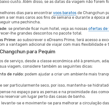
baixo custo. Além disso, se as datas da viagem não forem fi
 melhores dias para encontrar
voos baratos
de Changchun pa
dem a ser mais caros aos fins de semana e durante a época al
nseguir uma pechincha.
dade
: se pretende ficar num hotel, veja as nossas
ofertas de
recer-lhe grandes descontos no pacote total.
ms Prime
: ao subscrever o eDreams Prime, terá acesso a exc
m a vantagem adicional de viajar com mais flexibilidade e 
 Changchun para Pequim
os de serviço, desde a classe económica até à premium, ad
 sua viagem, considere também as seguintes dicas:
to de ruído
: podem ajudar a criar um ambiente mais tranqu
de ser particularmente seco, por isso, mantenha-se hidratad
 pense no espaço para as pernas e na proximidade das comod
ia reservar um lugar perto das casas de banho.
: levante-se e movimente-se para melhorar a circulação das