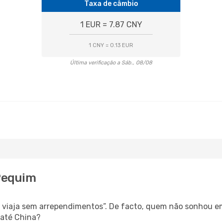
Taxa de câmbio
1 EUR = 7.87 CNY
1 CNY = 0.13 EUR
Última verificação a Sáb., 08/08
Pequim
s, viaja sem arrependimentos”. De facto, quem não sonhou e
até China?