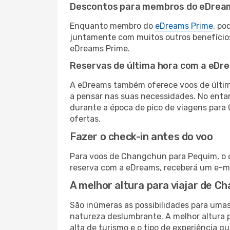
Descontos para membros do eDrea
Enquanto membro do
eDreams Prime
, po
juntamente com muitos outros benefício
eDreams Prime.
Reservas de última hora com a eDr
A eDreams também oferece voos de última
a pensar nas suas necessidades. No enta
durante a época de pico de viagens para 
ofertas.
Fazer o check-in antes do voo
Para voos de Changchun para Pequim, o c
reserva com a eDreams, receberá um e-ma
A melhor altura para viajar de 
São inúmeras as possibilidades para umas
natureza deslumbrante. A melhor altura p
alta de turismo e o tipo de experiência qu