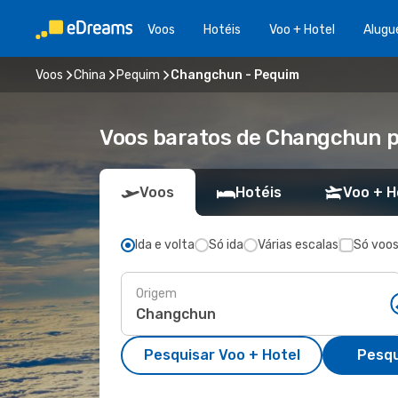
Voos
Hotéis
Voo + Hotel
Alugu
Voos
China
Pequim
Changchun - Pequim
Voos baratos de Changchun 
Voos
Hotéis
Voo + H
Ida e volta
Só ida
Várias escalas
Só voos
Origem
Pesquisar Voo + Hotel
Pesqu