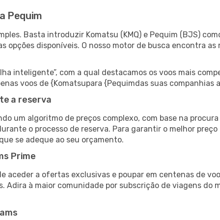
ra Pequim
mples. Basta introduzir Komatsu (KMQ) e Pequim (BJS) como 
as opções disponíveis. O nosso motor de busca encontra as 
 inteligente”, com a qual destacamos os voos mais compet
r apenas voos de {Komatsupara {Pequimdas suas companhias a
te a reserva
do um algoritmo de preços complexo, com base na procura e
durante o processo de reserva. Para garantir o melhor preço
 que se adeque ao seu orçamento.
ms Prime
de aceder a ofertas exclusivas e poupar em centenas de voo
s. Adira à maior comunidade por subscrição de viagens do
eams