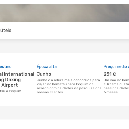
úteis
estino
Época alta
Preço médio d
junho
251 €
ing Daxing
junho é a altura mais concorrida para
Um voo de Komatsu para Pequim na
viajar de Komatsu para Pequim de
eDreams custa
 Airport
acordo com os dados de pesquisa dos
base nos dados
atsu a Pequim
nossos clientes
6 meses