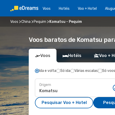
Voos
Hotéis
Voo + Hotel
Alugu
Voos
China
Pequim
Komatsu - Pequim
Voos baratos de Komatsu pa
Voos
Hotéis
Voo + H
Ida e volta
Só ida
Várias escalas
Só voos
Origem
Pesquisar Voo + Hotel
Pesqu