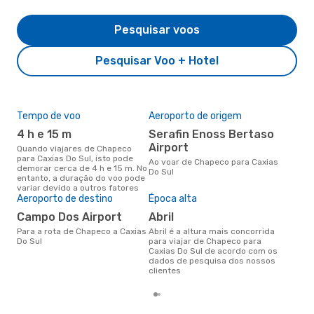
Pesquisar voos
Pesquisar Voo + Hotel
Tempo de voo
Aeroporto de origem
Pre
de 
4 h e 15 m
Serafin Enoss Bertaso
8
Airport
Quando viajares de Chapeco
para Caxias Do Sul, isto pode
Um voo de Chapeco para Caxias
Ao voar de Chapeco para Caxias
demorar cerca de 4 h e 15 m. No
Do 
Do Sul
entanto, a duração do voo pode
de 
variar devido a outros fatores
dos
Aeroporto de destino
Época alta
Campo Dos Airport
abril
Para a rota de Chapeco a Caxias
abril é a altura mais concorrida
Do Sul
para viajar de Chapeco para
Caxias Do Sul de acordo com os
dados de pesquisa dos nossos
clientes