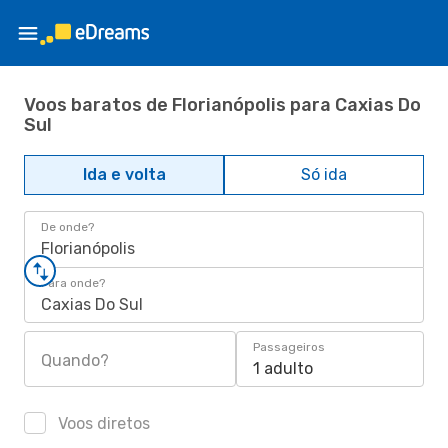
Voos baratos de Florianópolis para Caxias Do
Sul
Ida e volta
Só ida
De onde?
Florianópolis
Para onde?
Caxias Do Sul
Passageiros
Quando?
1 adulto
Voos diretos