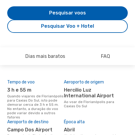
Pesquisar voos
Pesquisar Voo + Hotel
Dias mais baratos
FAQ
Tempo de voo
Aeroporto de origem
Pre
de 
3 h e 55 m
Hercilio Luz
3
International Airport
Quando viajares de Florianópolis
para Caxias Do Sul, isto pode
Um voo de Florianópolis para
Ao voar de Florianópolis para
demorar cerca de 3 h e 55 m.
Cax
Caxias Do Sul
No entanto, a duração do voo
cer
pode variar devido a outros
dad
fatores
mes
Aeroporto de destino
Época alta
Campo Dos Airport
abril