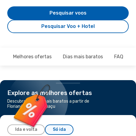
Pesquisar voos
Pesquisar Voo + Hotel
Melhores ofertas
Dias mais baratos
FAQ
Explore as melhores ofertas
Descubra os voos mais baratos a partir de
Florianópolis para Iguaçu
Ida e volta
Só ida