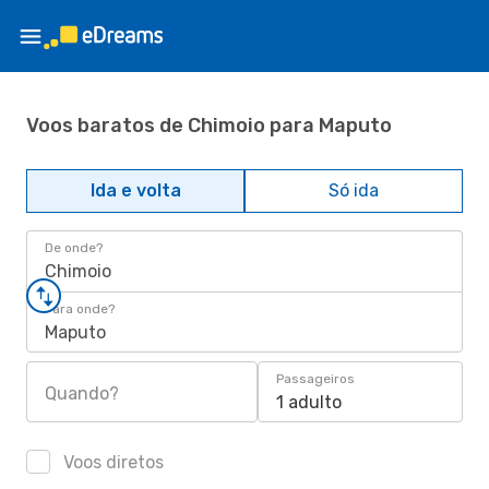
Voos baratos de Chimoio para Maputo
Ida e volta
Só ida
De onde?
Chimoio
Para onde?
Maputo
Passageiros
Quando?
1 adulto
Voos diretos