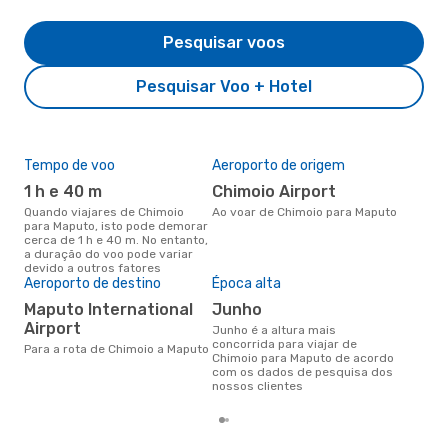
Pesquisar voos
Pesquisar Voo + Hotel
Tempo de voo
Aeroporto de origem
Pre
de 
1 h e 40 m
Chimoio Airport
4
Quando viajares de Chimoio
Ao voar de Chimoio para Maputo
para Maputo, isto pode demorar
Um voo de Chimoio para Maputo
cerca de 1 h e 40 m. No entanto,
na 
a duração do voo pode variar
€, 
devido a outros fatores
pre
Aeroporto de destino
Época alta
Maputo International
junho
Airport
junho é a altura mais
concorrida para viajar de
Para a rota de Chimoio a Maputo
Chimoio para Maputo de acordo
com os dados de pesquisa dos
nossos clientes