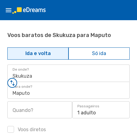
Voos baratos de Skukuza para Maputo
Ida e volta
Só ida
De onde?
Skukuza
Para onde?
Maputo
Passageiros
Quando?
1 adulto
Voos diretos