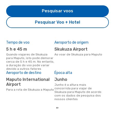
Pesquisar voos
Pesquisar Voo + Hotel
Tempo de voo
Aeroporto de origem
Pre
de 
5 h e 45 m
Skukuza Airport
3
Quando viajares de Skukuza
Ao voar de Skukuza para Maputo
para Maputo, isto pode demorar
Um voo de Skukuza para Maputo
cerca de 5 h e 45 m. No entanto,
na 
a duração do voo pode variar
€, 
devido a outros fatores
pre
Aeroporto de destino
Época alta
Maputo International
junho
Airport
junho é a altura mais
concorrida para viajar de
Para a rota de Skukuza a Maputo
Skukuza para Maputo de acordo
com os dados de pesquisa dos
nossos clientes