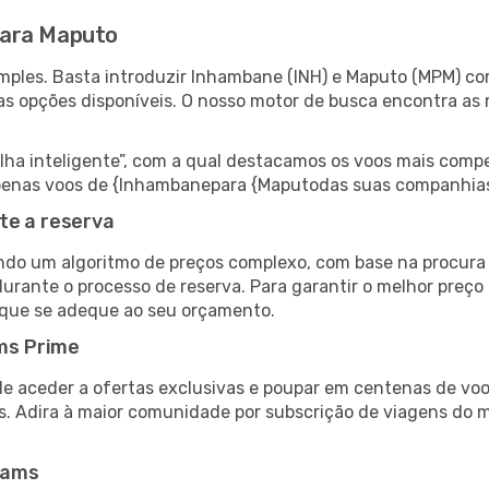
para Maputo
mples. Basta introduzir Inhambane (INH) e Maputo (MPM) com
as opções disponíveis. O nosso motor de busca encontra as 
 inteligente”, com a qual destacamos os voos mais compet
r apenas voos de {Inhambanepara {Maputodas suas companhias
te a reserva
do um algoritmo de preços complexo, com base na procura e
durante o processo de reserva. Para garantir o melhor preço
 que se adeque ao seu orçamento.
ms Prime
de aceder a ofertas exclusivas e poupar em centenas de voo
s. Adira à maior comunidade por subscrição de viagens do
eams