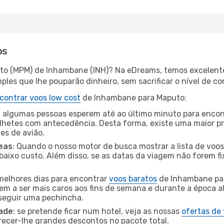
os
uto (MPM) de Inhambane (INH)? Na eDreams, temos excelentes
les que lhe pouparão dinheiro, sem sacrificar o nível de co
contrar voos low cost
de Inhambane para Maputo:
 algumas pessoas esperem até ao último minuto para encont
hetes com antecedência. Desta forma, existe uma maior pr
tes de avião.
eas
: Quando o nosso motor de busca mostrar a lista de voos 
baixo custo. Além disso, se as datas da viagem não forem fi
 melhores dias para encontrar
voos baratos
de Inhambane par
dem a ser mais caros aos fins de semana e durante a época al
nseguir uma pechincha.
dade
: se pretende ficar num hotel, veja as nossas
ofertas de
recer-lhe grandes descontos no pacote total.