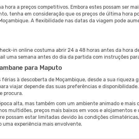
 hora a preços competitivos. Embora estes possam ser mais
nto, tenha em consideração que os preços de última hora p
 Moçambique. A flexibilidade nas datas da viagem pode aum
eck-in online costuma abrir 24 a 48 horas antes da hora d
il uma semana antes do dia da partida com instruções para
Inhambane para Maputo
 férias à descoberta de Moçambique, desde a sua riqueza g
ara viajar depende das suas preferências e disponibilidade
e procura.
poca alta, mas também com um ambiente animado e mais ofert
s multidões, preços mais baixos em voos e alojamentos e 
vre possam estar limitadas devido às condições climatéricas
o uma experiência mais envolvente.