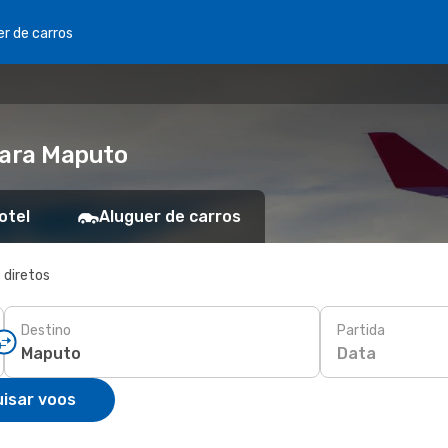
er de carros
para Maputo
otel
Aluguer de carros
 diretos
Destino
Partida
Data
isar voos