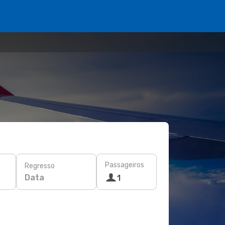
Passageiros
Regresso
Data
1