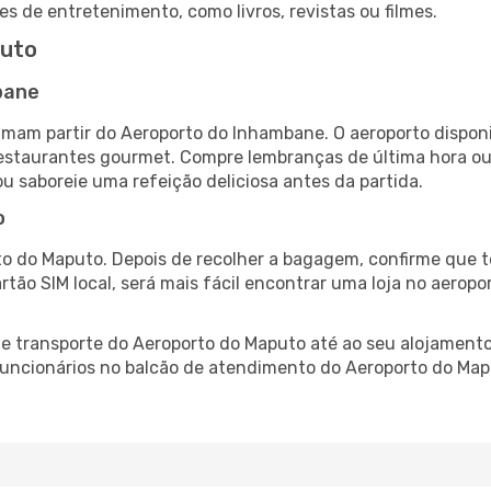
es de entretenimento, como livros, revistas ou filmes.
puto
bane
mam partir do Aeroporto do Inhambane. O aeroporto dispo
 restaurantes gourmet. Compre lembranças de última hora ou 
ou saboreie uma refeição deliciosa antes da partida.
o
o do Maputo. Depois de recolher a bagagem, confirme que t
artão SIM local, será mais fácil encontrar uma loja no aero
 transporte do Aeroporto do Maputo até ao seu alojamento,
 funcionários no balcão de atendimento do Aeroporto do M