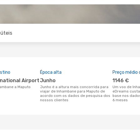
úteis
stino
Época alta
Preço médio d
rnational Airport
junho
1146 €
nhambane a Maputo
junho é a altura mais concorrida para
Um voo de Inhambane para Maputo na
viajar de Inhambane para Maputo de
eDreams custa 
acordo com os dados de pesquisa dos
base nos dados
nossos clientes
6 meses