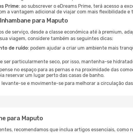
ms Prime
: ao subscrever o eDreams Prime, terá acesso a exc
m a vantagem adicional de viajar com mais flexibilidade e 
 Inhambane para Maputo
os de serviço, desde a classe económica até à premium, ad
 sua viagem, considere também as seguintes dicas:
to de ruído
: podem ajudar a criar um ambiente mais tranqu
de ser particularmente seco, por isso, mantenha-se hidratad
 pense no espaço para as pernas e na proximidade das comod
ia reservar um lugar perto das casas de banho.
: levante-se e movimente-se para melhorar a circulação das
ne para Maputo
ntes, recomendamos que inclua artigos essenciais, como r