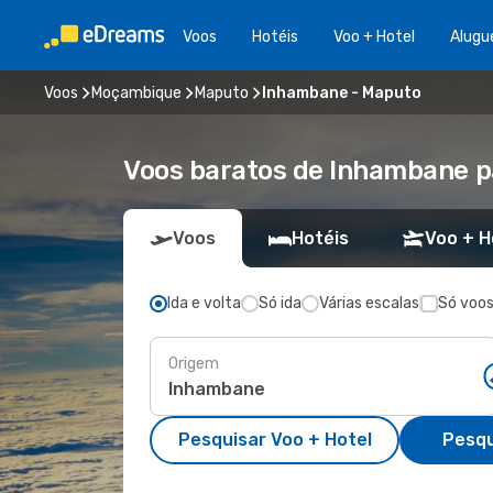
Voos
Hotéis
Voo + Hotel
Alugu
Voos
Moçambique
Maputo
Inhambane - Maputo
Voos baratos de Inhambane 
Voos
Hotéis
Voo + H
Ida e volta
Só ida
Várias escalas
Só voos
Origem
Pesquisar Voo + Hotel
Pesqu