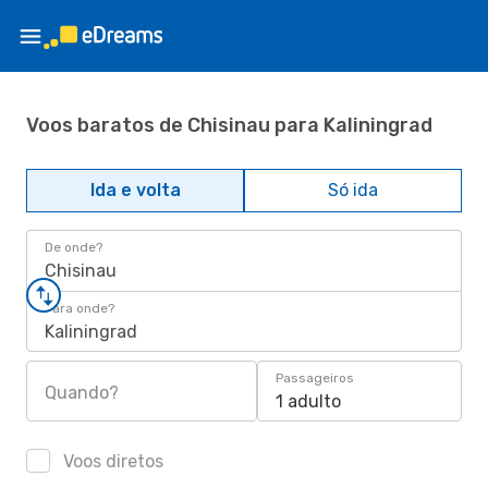
Voos baratos de Chisinau para Kaliningrad
Ida e volta
Só ida
De onde?
Chisinau
Para onde?
Kaliningrad
Passageiros
Quando?
1 adulto
Voos diretos