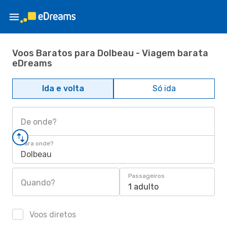
Voos Baratos para Dolbeau - Viagem barata
eDreams
Ida e volta
Só ida
De onde?
Para onde?
Dolbeau
Passageiros
Quando?
1 adulto
Voos diretos