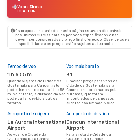
Volaris
Direto
GUA
- CUN
Os preços apresentados nesta página estavam disponíveis
nos últimos 20 dias para os períodos especificados e não
devem ser considerados o preço final oferecido. Observe que a
disponibilidade e os preços estão sujeitos a alterações.
Tempo de voo
Voo mais barato
Épo
1 h e 55 m
81
j
Quando viajares de Cidade da
O melhor preço para voos de
junho é a altura mais
Guatemala para Cancun, isto
Cidade da Guatemala para
conc
pode demorar cerca de 1 h e 55
Cancun proporcionados pela
Cid
m. No entanto, a duração do voo
eDreams, que foram
Can
pode variar devido a outros
encontrados pelos nossos
dad
fatores
clientes nos últimos 3 dias
clie
Pre
de 
Aeroporto de origem
Aeroporto de destino
21
La Aurora International
Cancun International
Airport
Airport
Um voo de Cidade da
Gua
Ao voar de Cidade da
Para a rota de Cidade da
eDr
Guatemala para Cancun
Guatemala a Cancun