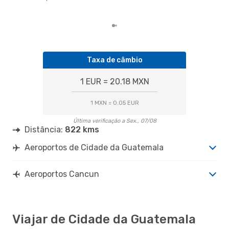
com
dos
Taxa de câmbio
1 EUR = 20.18 MXN
1 MXN = 0.05 EUR
Última verificação a Sex., 07/08
Distância:
822 kms
Aeroportos de Cidade da Guatemala
Aeroportos Cancun
Viajar de Cidade da Guatemala