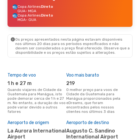
Copa Airlines
Direto
GUA
- MGA
Copa Airlines
Direto
MGA
- GUA
Os preços apresentados nesta página estavam disponíveis
nos últimos 20 dias para os períodos especificados e não
devem ser considerados o preço final oferecido. Observe que a
disponibilidade e os preços estão sujeitos a alterações.
Tempo de voo
Voo mais barato
Épo
1 h e 27 m
219
j
Quando viajares de Cidade da
O melhor preço para voos de
junho é a altura mais
Guatemala para Manágua, isto
Cidade da Guatemala para
conc
pode demorar cerca de 1 h e 27
Manágua proporcionados pela
Cid
m. No entanto, a duração do voo
eDreams, que foram
Man
pode variar devido a outros
encontrados pelos nossos
dad
fatores
clientes nos últimos 3 dias
clie
Pre
de 
Aeroporto de origem
Aeroporto de destino
3
La Aurora International
Augusto C. Sandino
Airport
International Airport
Um voo de Cidade da