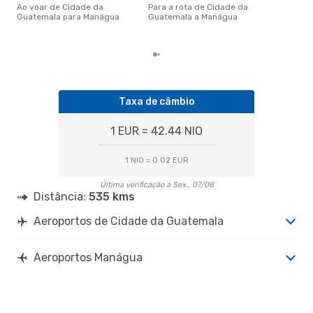
Gua
Ao voar de Cidade da
Para a rota de Cidade da
eDr
Guatemala para Manágua
Guatemala a Manágua
com
dos
Taxa de câmbio
1 EUR = 42.44 NIO
1 NIO = 0.02 EUR
Última verificação a Sex., 07/08
Distância:
535 kms
Aeroportos de Cidade da Guatemala
Aeroportos Manágua