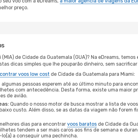
 o seu voo com a eDreams,
a maior agência de viagens da Eu
elhor preço.
os
i (MIA) de Cidade da Guatemala (GUA)? Na eDreams, temos e
as dicas simples que lhe pouparão dinheiro, sem sacrificar 
contrar voos low cost
de Cidade da Guatemala para Miami:
 algumas pessoas esperem até ao último minuto para encont
hetes com antecedência. Desta forma, existe uma maior pr
tes de avião.
eas
: Quando o nosso motor de busca mostrar a lista de voos 
baixo custo. Além disso, se as datas da viagem não forem fi
 melhores dias para encontrar
voos baratos
de Cidade da Gua
bilhetes tendem a ser mais caros aos fins de semana e durant
lo(a) a conseguir uma pechincha.