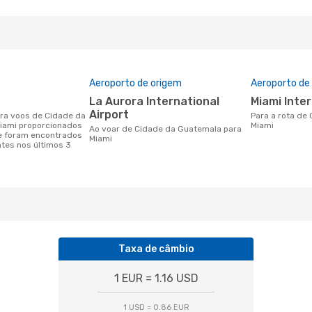
o
Aeroporto de origem
Aeroporto de
La Aurora International
Miami Inte
Airport
Para a rota de Cidade da Guatemala a
iami proporcionados
Miami
Ao voar de Cidade da Guatemala para
e foram encontrados
Miami
ntes nos últimos 3
Taxa de câmbio
1 EUR = 1.16 USD
1 USD = 0.86 EUR