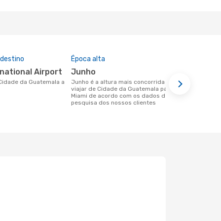
 destino
Época alta
Companhia
nesta rota
rnational Airport
junho
American
junho é a altura mais concorrida para
viajar de Cidade da Guatemala para
Companhias aéreas que viajam de
Miami de acordo com os dados de
Cidade da G
pesquisa dos nossos clientes