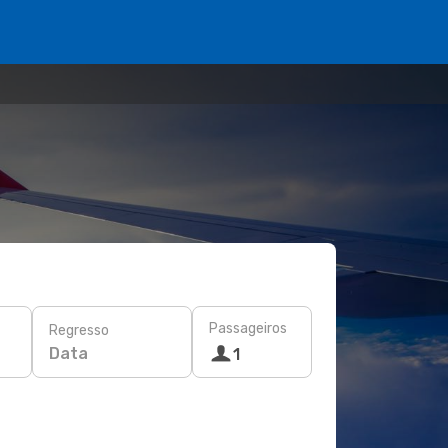
Passageiros
Regresso
Data
1