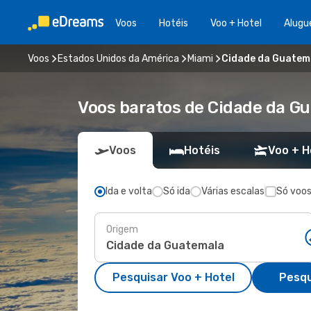
Voos
Hotéis
Voo + Hotel
Alugu
Voos
Estados Unidos da América
Miami
Cidade da Guatema
Voos baratos de Cidade da G
Voos
Hotéis
Voo + H
Ida e volta
Só ida
Várias escalas
Só voos
Origem
Pesquisar Voo + Hotel
Pesqu