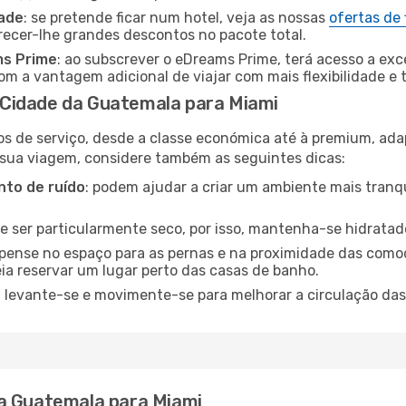
dade
: se pretende ficar num hotel, veja as nossas
ofertas de
recer-lhe grandes descontos no pacote total.
ms Prime
: ao subscrever o eDreams Prime, terá acesso a exc
m a vantagem adicional de viajar com mais flexibilidade e 
Cidade da Guatemala para Miami
os de serviço, desde a classe económica até à premium, ad
 sua viagem, considere também as seguintes dicas:
to de ruído
: podem ajudar a criar um ambiente mais tranqu
de ser particularmente seco, por isso, mantenha-se hidratad
 pense no espaço para as pernas e na proximidade das comod
ia reservar um lugar perto das casas de banho.
: levante-se e movimente-se para melhorar a circulação das
da Guatemala para Miami