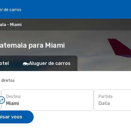
er de carros
la - Miami
uatemala para Miami
otel
Aluguer de carros
 diretos
Destino
Partida
Data
isar voos