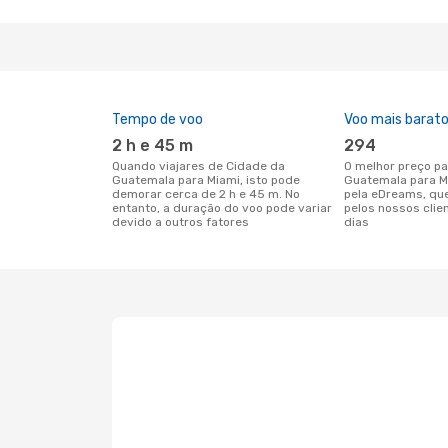
Tempo de voo
Voo mais barat
2 h e 45 m
294
Quando viajares de Cidade da
O melhor preço para voos de Cidade da
Guatemala para Miami, isto pode
Guatemala para M
demorar cerca de 2 h e 45 m. No
pela eDreams, qu
entanto, a duração do voo pode variar
pelos nossos clie
devido a outros fatores
dias