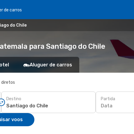
er de carros
iago do Chile
atemala para Santiago do Chile
otel
Aluguer de carros
 diretos
Destino
Partida
Data
isar voos