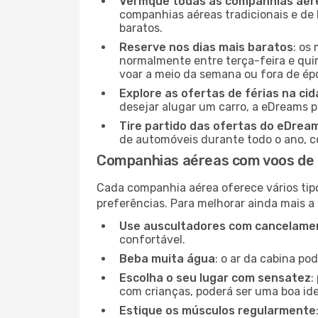
Verifique todas as companhias aér
companhias aéreas tradicionais e de 
baratos.
Reserve nos dias mais baratos
: os
normalmente entre terça-feira e quint
voar a meio da semana ou fora de ép
Explore as ofertas de férias na ci
desejar alugar um carro, a eDreams 
Tire partido das ofertas do eDrea
de automóveis durante todo o ano, co
Companhias aéreas com voos de 
Cada companhia aérea oferece vários tip
preferências. Para melhorar ainda mais a
Use auscultadores com cancelamen
confortável.
Beba muita água
: o ar da cabina po
Escolha o seu lugar com sensatez
:
com crianças, poderá ser uma boa ide
Estique os músculos regularmente