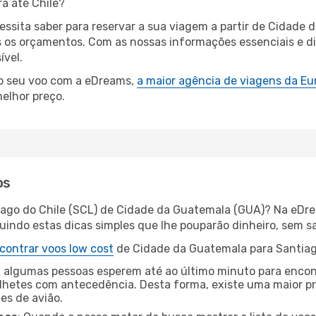
a até Chile?
cessita saber para reservar a sua viagem a partir de Cida
os orçamentos. Com as nossas informações essenciais e dic
ível.
 o seu voo com a eDreams,
a maior agência de viagens da Eu
elhor preço.
os
iago do Chile (SCL) de Cidade da Guatemala (GUA)? Na eDre
ndo estas dicas simples que lhe pouparão dinheiro, sem sac
contrar voos low cost
de Cidade da Guatemala para Santiag
 algumas pessoas esperem até ao último minuto para encont
hetes com antecedência. Desta forma, existe uma maior pr
tes de avião.