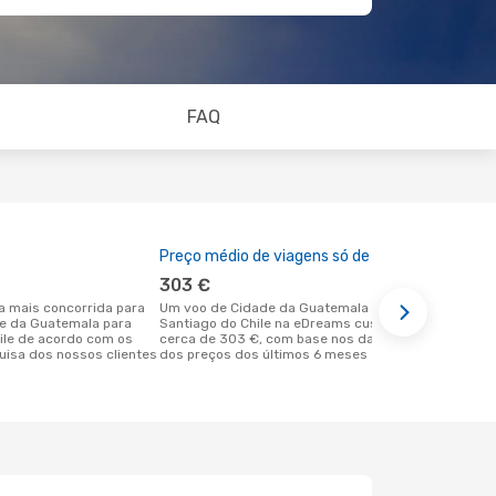
FAQ
Preço médio de viagens só de ida
A melhor al
303 €
maio
Um voo de Cidade da Guatemala para
abril é uma das melhores alturas para
de da Guatemala para
Santiago do Chile na eDreams custa
voar para Sa
ile de acordo com os
cerca de 303 €, com base nos dados
em Cidade d
isa dos nossos clientes
dos preços dos últimos 6 meses
com os dado
clientes