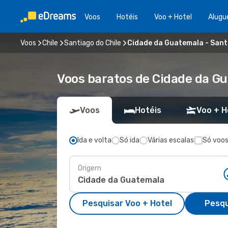
Voos
Hotéis
Voo + Hotel
Alugu
Voos
Chile
Santiago do Chile
Cidade da Guatemala - Sant
Voos baratos de Cidade da Gu
Voos
Hotéis
Voo + H
Ida e volta
Só ida
Várias escalas
Só voos
Origem
Pesquisar Voo + Hotel
Pesqu