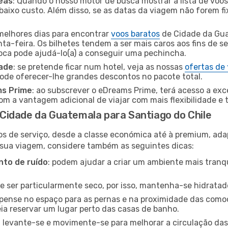
eas
: Quando o nosso motor de busca mostrar a lista de voos 
baixo custo. Além disso, se as datas da viagem não forem fi
 melhores dias para encontrar
voos baratos
de Cidade da Gua
a-feira. Os bilhetes tendem a ser mais caros aos fins de se
oca pode ajudá-lo(a) a conseguir uma pechincha.
dade
: se pretende ficar num hotel, veja as nossas
ofertas de
pode oferecer-lhe grandes descontos no pacote total.
ms Prime
: ao subscrever o eDreams Prime, terá acesso a exc
m a vantagem adicional de viajar com mais flexibilidade e 
Cidade da Guatemala para Santiago do Chile
os de serviço, desde a classe económica até à premium, ad
 sua viagem, considere também as seguintes dicas:
to de ruído
: podem ajudar a criar um ambiente mais tranqu
de ser particularmente seco, por isso, mantenha-se hidratad
 pense no espaço para as pernas e na proximidade das comod
ia reservar um lugar perto das casas de banho.
: levante-se e movimente-se para melhorar a circulação das