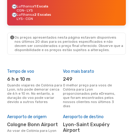
Lufthansa
1 Escala
CGN
- LYS
Lufthansa
2 Escalas
LYS
- CGN
Os preços apresentados nesta página estavam disponíveis
nos últimos 20 dias para os períodos especificados e não
devem ser considerados o preço final oferecido. Observe que a
disponibilidade e os preços estão sujeitos a alterações.
Tempo de voo
Voo mais barato
Épo
6 h e 10 m
249
j
Quando viajares de Colónia para
O melhor preço para voos de
junho é a altura mais
Lyon, isto pode demorar cerca
Colónia para Lyon
conc
de 6 h e 10 m. No entanto, a
proporcionados pela eDreams,
Col
duração do voo pode variar
que foram encontrados pelos
com
devido a outros fatores
nossos clientes nos últimos 3
nos
dias
A m
res
Aeroporto de origem
Aeroporto de destino
d
Cologne Bonn Airport
Lyon-Saint Exupéry
dezembro é uma das melhores
Airport
altu
Ao voar de Colónia para Lyon