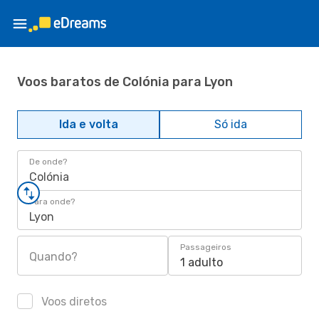
Voos baratos de Colónia para Lyon
Ida e volta
Só ida
De onde?
Colónia
Para onde?
Lyon
Passageiros
Quando?
1 adulto
Voos diretos