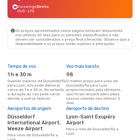
Eurowings
Direto
DUS
- LYS
Os preços apresentados nesta página estavam disponíveis
nos últimos 20 dias para os períodos especificados e não
devem ser considerados o preço final oferecido. Observe que a
disponibilidade e os preços estão sujeitos a alterações.
Tempo de voo
Voo mais barato
Épo
1 h e 30 m
98
j
Quando viajares de Dusseldórfia
O melhor preço para voos de
junho é a altura mais
para Lyon, isto pode demorar
Dusseldórfia para Lyon
conc
cerca de 1 h e 30 m. No entanto,
proporcionados pela eDreams,
Duss
a duração do voo pode variar
que foram encontrados pelos
aco
devido a outros fatores
nossos clientes nos últimos 3
pes
dias
Pre
de 
Aeroportos de origem
Aeroporto de destino
2
Düsseldorf
Lyon-Saint Exupéry
International Airport,
Airport
Um voo de Dusseldórfia para
Lyo
Weeze Airport
Para a rota de Dusseldórfia a
de 
Lyon
Para voos de Dusseldórfia a
dos
Lyon