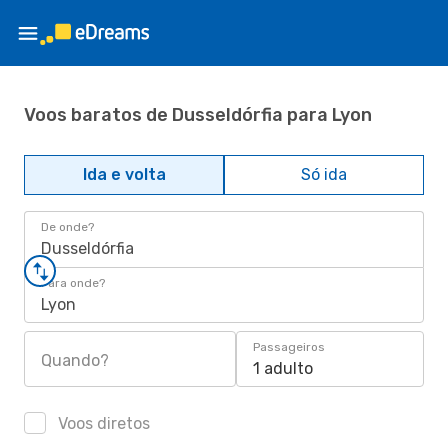
Voos baratos de Dusseldórfia para Lyon
Ida e volta
Só ida
De onde?
Dusseldórfia
Para onde?
Lyon
Passageiros
Quando?
1 adulto
Voos diretos