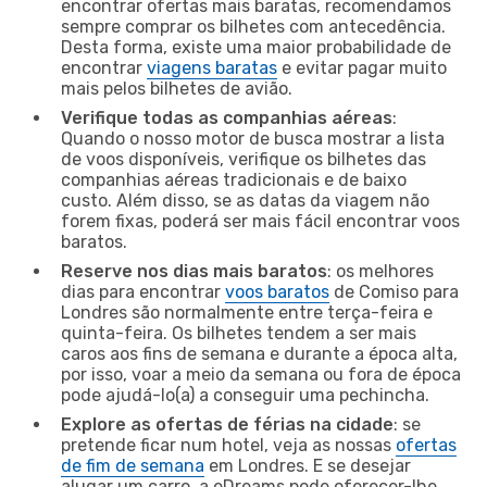
encontrar ofertas mais baratas, recomendamos
sempre comprar os bilhetes com antecedência.
Desta forma, existe uma maior probabilidade de
encontrar
viagens baratas
e evitar pagar muito
mais pelos bilhetes de avião.
Verifique todas as companhias aéreas
:
Quando o nosso motor de busca mostrar a lista
de voos disponíveis, verifique os bilhetes das
companhias aéreas tradicionais e de baixo
custo. Além disso, se as datas da viagem não
forem fixas, poderá ser mais fácil encontrar voos
baratos.
Reserve nos dias mais baratos
: os melhores
dias para encontrar
voos baratos
de Comiso para
Londres são normalmente entre terça-feira e
quinta-feira. Os bilhetes tendem a ser mais
caros aos fins de semana e durante a época alta,
por isso, voar a meio da semana ou fora de época
pode ajudá-lo(a) a conseguir uma pechincha.
Explore as ofertas de férias na cidade
: se
pretende ficar num hotel, veja as nossas
ofertas
de fim de semana
em Londres. E se desejar
alugar um carro, a eDreams pode oferecer-lhe