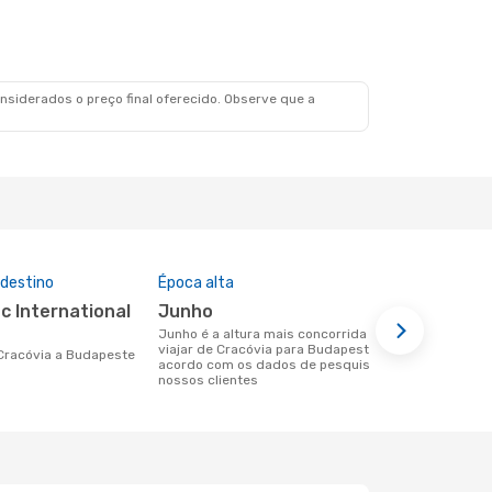
siderados o preço final oferecido. Observe que a
 destino
Época alta
Companhia
nesta rota
junho
Ryanair
junho é a altura mais concorrida para
viajar de Cracóvia para Budapeste de
Companhias aéreas que viajam de
e Cracóvia a Budapeste
acordo com os dados de pesquisa dos
Cracóvia pa
nossos clientes