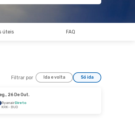
 úteis
FAQ
Filtrar por
Ida e volta
Só ida
eg., 26 De Out.
 Dom., 25 De Out.
Ryanair
Direto
KRK
- BUD
1 Escala