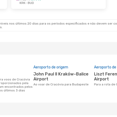
KRK
- BUD
3 De Set.
- Sáb., 26 De Set.
lish Airlines
1 Escala
BUD
lish Airlines
1 Escala
KRK
veis nos últimos 20 dias para os períodos especificados e não devem ser con
s.
o
Aeroporto de origem
Aeroporto de
John Paul II Kraków–Balice
Liszt Ferenc International
Airport
Airport
roporcionados pela
Ao voar de Cracóvia para Budapeste
Para a rota d
am encontrados pelos
os últimos 3 dias