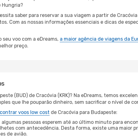
é Hungria?
cessita saber para reservar a sua viagem a partir de Crac
s. Com as nossas informações essenciais e dicas de especi
 o seu voo com a eDreams,
a maior agência de viagens da Eu
elhor preço.
os
peste (BUD) de Cracóvia (KRK)? Na eDreams, temos excelent
les que lhe pouparão dinheiro, sem sacrificar o nível de co
contrar voos low cost
de Cracóvia para Budapeste:
 algumas pessoas esperem até ao último minuto para encont
hetes com antecedência. Desta forma, existe uma maior pr
tes de avião.