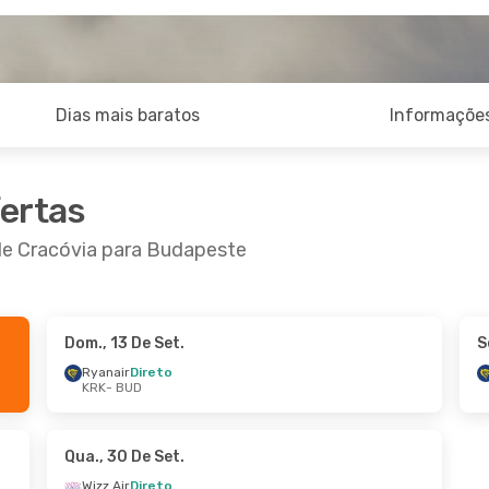
Dias mais baratos
Informações
fertas
 de Cracóvia para Budapeste
Dom., 13 De Set.
S
3 De Set.
- Seg., 14 De Set.
Sáb., 24 De Out.
-
Ryanair
Direto
KRK
- BUD
ir
Direto
Lot Polish Airlines
BUD
KRK
- BUD
ir
Direto
Ryanair
Direto
KRK
BUD
- KRK
Qua., 30 De Set.
Wizz Air
Direto