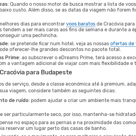
eas
: Quando o nosso motor de busca mostrar a lista de voos 
baixo custo. Além disso, se as datas da viagem não forem fi
 melhores dias para encontrar
voos baratos
de Cracóvia para
es tendem a ser mais caros aos fins de semana e durante a é
 conseguir uma pechincha.
dade
: se pretende ficar num hotel, veja as nossas
ofertas de
pode oferecer-lhe grandes descontos no pacote total.
ms Prime
: ao subscrever o eDreams Prime, terá acesso a exc
m a vantagem adicional de viajar com mais flexibilidade e 
Cracóvia para Budapeste
os de serviço, desde a classe económica até à premium, ad
 sua viagem, considere também as seguintes dicas:
to de ruído
: podem ajudar a criar um ambiente mais tranqu
de ser particularmente seco, por isso, mantenha-se hidratad
 pense no espaço para as pernas e na proximidade das comod
ia reservar um lugar perto das casas de banho.