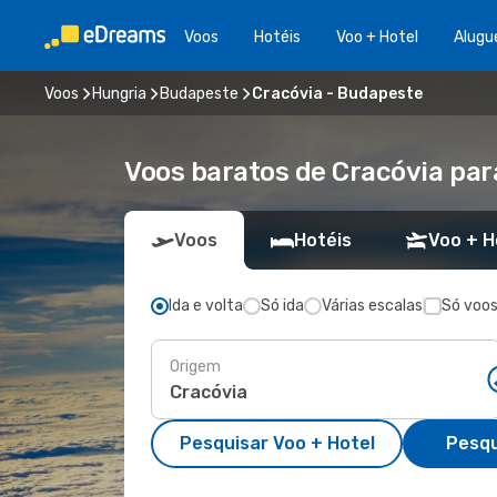
Voos
Hotéis
Voo + Hotel
Alugu
Voos
Hungria
Budapeste
Cracóvia - Budapeste
Voos baratos de Cracóvia pa
Voos
Hotéis
Voo + H
Ida e volta
Só ida
Várias escalas
Só voos
Origem
Pesquisar Voo + Hotel
Pesqu