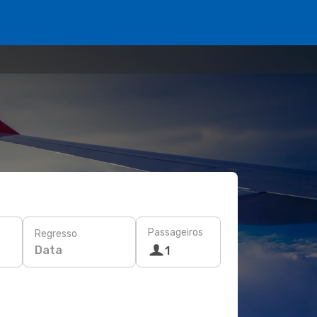
Passageiros
Regresso
Data
1