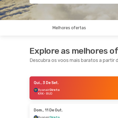
Melhores ofertas
Explore as melhores o
Descubra os voos mais baratos a partir
Qui., 3 De Set.
Qua., 2 De Set.
- Dom., 6 De Set.
Dom., 1
Ryanair
Direto
KRK
- BUD
Wizz Air
Direto
Wizz A
KRK
- BUD
KRK
- 
Wizz Air
Direto
Wizz A
BUD
- KRK
BUD
- 
Dom., 11 De Out.
Ryanair
Direto