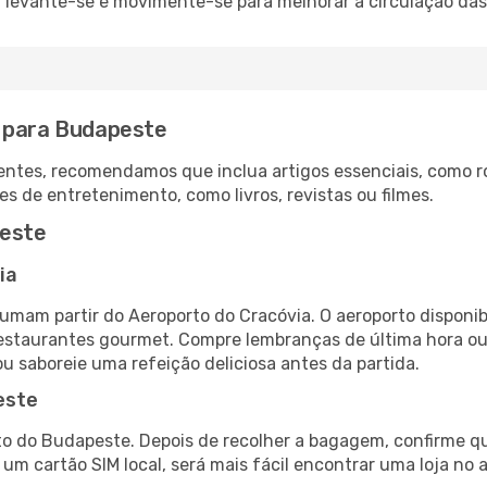
: levante-se e movimente-se para melhorar a circulação das
a para Budapeste
ntes, recomendamos que inclua artigos essenciais, como r
es de entretenimento, como livros, revistas ou filmes.
peste
ia
umam partir do Aeroporto do Cracóvia. O aeroporto dispon
 restaurantes gourmet. Compre lembranças de última hora ou 
ou saboreie uma refeição deliciosa antes da partida.
este
o do Budapeste. Depois de recolher a bagagem, confirme qu
e um cartão SIM local, será mais fácil encontrar uma loja n