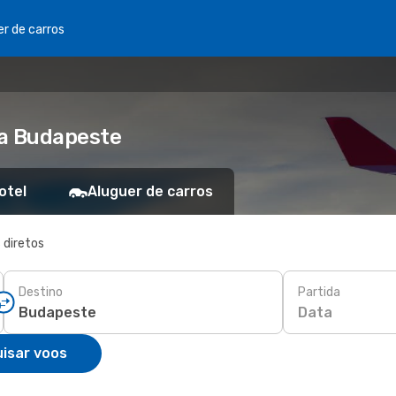
er de carros
ra Budapeste
otel
Aluguer de carros
 diretos
Destino
Partida
Data
isar voos