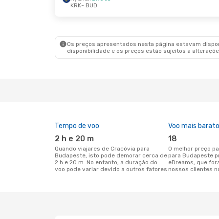
KRK
- BUD
Qui., 20 De Ago.
- Seg., 24 De Ago.
Qua., 2
Ryanair
Direto
Lot Po
KRK
- BUD
KRK
- 
Lot Polish Airlines
1 Escala
Lot Po
BUD
- KRK
BUD
- 
Os preços apresentados nesta página estavam disponí
disponibilidade e os preços estão sujeitos a alteraçõe
Tempo de voo
Voo mais barat
2 h e 20 m
18
Quando viajares de Cracóvia para
O melhor preço para voos de Cracóvia
Budapeste, isto pode demorar cerca de
para Budapeste p
2 h e 20 m. No entanto, a duração do
eDreams, que for
voo pode variar devido a outros fatores
nossos clientes n