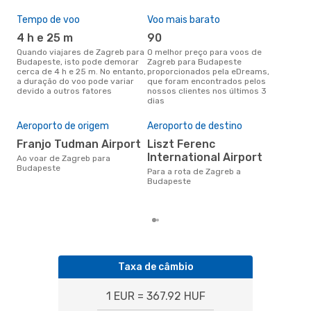
Tempo de voo
Voo mais barato
Épo
4 h e 25 m
90
j
Quando viajares de Zagreb para
O melhor preço para voos de
junho é a altura mais
Budapeste, isto pode demorar
Zagreb para Budapeste
conc
cerca de 4 h e 25 m. No entanto,
proporcionados pela eDreams,
Zag
a duração do voo pode variar
que foram encontrados pelos
aco
devido a outros fatores
nossos clientes nos últimos 3
pes
dias
A m
res
Aeroporto de origem
Aeroporto de destino
j
Franjo Tudman Airport
Liszt Ferenc
International Airport
março é uma das melhores
Ao voar de Zagreb para
altu
Budapeste
Para a rota de Zagreb a
Bud
Budapeste
Zag
reai
Taxa de câmbio
1 EUR = 367.92 HUF