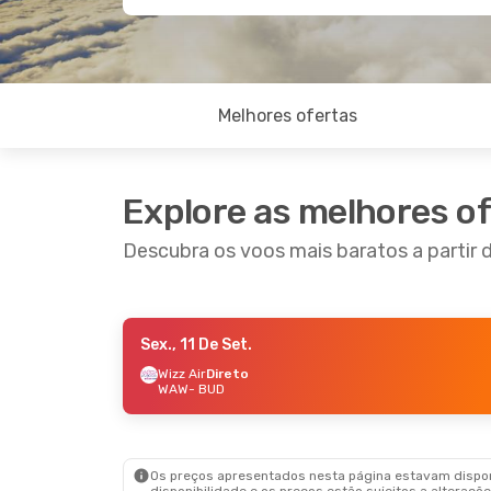
Melhores ofertas
Explore as melhores o
Descubra os voos mais baratos a partir 
Sex., 11 De Set.
Dom., 27 De Set.
- Qua., 30 De Set.
Qui., 22
Wizz Air
Direto
WAW
- BUD
Wizz Air
Direto
Wizz A
WAW
- BUD
WAW
-
Wizz Air
Direto
Wizz A
BUD
- WAW
BUD
-
Os preços apresentados nesta página estavam disponí