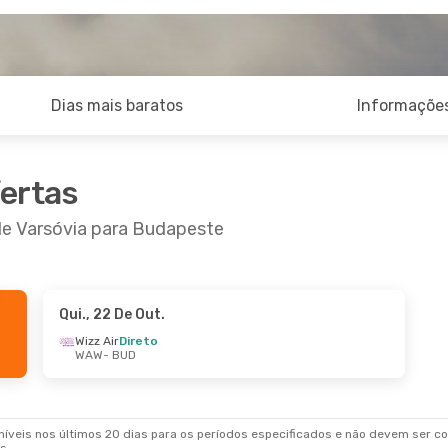
Dias mais baratos
Informações
fertas
de Varsóvia para Budapeste
Qui., 22 De Out.
 De Out.
- Seg., 26 De Out.
Sex., 28 De Ago.
-
Wizz Air
Direto
WAW
- BUD
ir
Direto
Wizz Air
Direto
 BUD
WAW
- BUD
ir
Direto
Wizz Air
Direto
 WAW
BUD
- WAW
veis nos últimos 20 dias para os períodos especificados e não devem ser con