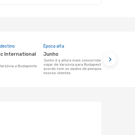
 destino
Época alta
Companhia
nesta rota
junho
Wizz Air
junho é a altura mais concorrida para
viajar de Varsóvia para Budapeste de
Companhias aéreas que viajam de
e Varsóvia a Budapeste
acordo com os dados de pesquisa dos
Varsóvia pa
nossos clientes