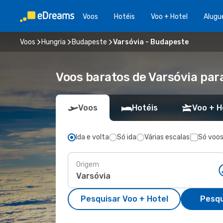
Voos
Hotéis
Voo + Hotel
Alugu
Voos
Hungria
Budapeste
Varsóvia - Budapeste
Voos baratos de Varsóvia pa
Voos
Hotéis
Voo + H
Ida e volta
Só ida
Várias escalas
Só voos
Origem
Pesquisar Voo + Hotel
Pesqu