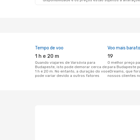
disponibilidade e os preços estão sujeitos a alteraçõe
Tempo de voo
Voo mais barat
1 h e 20 m
19
Quando viajares de Varsóvia para
O melhor preço para voos de Varsóvia
Budapeste, isto pode demorar cerca de
para Budapeste p
1 h e 20 m. No entanto, a duração do voo
eDreams, que for
pode variar devido a outros fatores
nossos clientes n