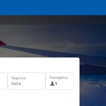
Passageiros
Regresso
Data
1