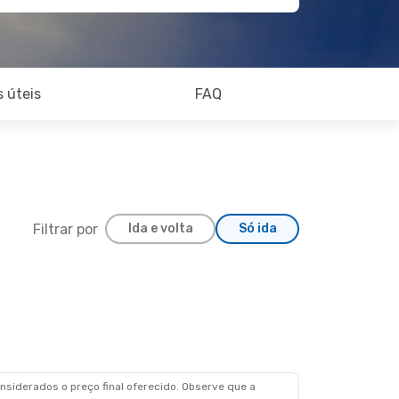
 úteis
FAQ
Filtrar por
Ida e volta
Só ida
 Dom., 30 De Ago.
siderados o preço final oferecido. Observe que a