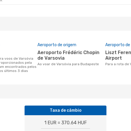
s.
o
Aeroporto de origem
Aeroporto de
Aeroporto Frédéric Chopin
Liszt Ferenc International
de Varsovia
Airport
roporcionados pela
Ao voar de Varsóvia para Budapeste
Para a rota d
am encontrados pelos
os últimos 3 dias
Taxa de câmbio
1 EUR = 370.64 HUF