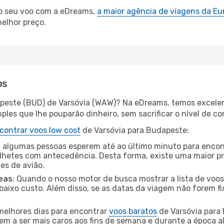
 o seu voo com a eDreams,
a maior agência de viagens da Eu
elhor preço.
os
apeste (BUD) de Varsóvia (WAW)? Na eDreams, temos excelent
les que lhe pouparão dinheiro, sem sacrificar o nível de co
contrar voos low cost
de Varsóvia para Budapeste:
 algumas pessoas esperem até ao último minuto para encont
hetes com antecedência. Desta forma, existe uma maior pr
tes de avião.
eas
: Quando o nosso motor de busca mostrar a lista de voos 
baixo custo. Além disso, se as datas da viagem não forem fi
 melhores dias para encontrar
voos baratos
de Varsóvia para
dem a ser mais caros aos fins de semana e durante a época al