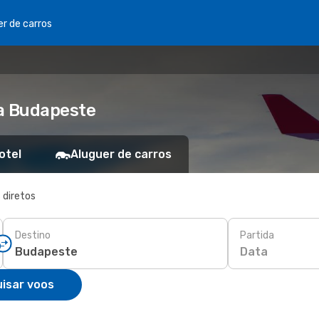
er de carros
ra Budapeste
otel
Aluguer de carros
 diretos
Destino
Partida
Data
isar voos