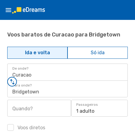
Voos baratos de Curacao para Bridgetown
Ida e volta
Só ida
De onde?
Curacao
Para onde?
Bridgetown
Passageiros
Quando?
1 adulto
Voos diretos