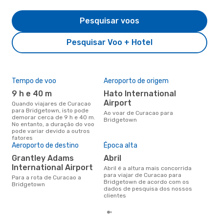
Pesquisar voos
Pesquisar Voo + Hotel
Tempo de voo
Aeroporto de origem
Pre
de 
9 h e 40 m
Hato International
4
Airport
Quando viajares de Curacao
para Bridgetown, isto pode
Um voo de Curacao para
Ao voar de Curacao para
demorar cerca de 9 h e 40 m.
Bri
Bridgetown
No entanto, a duração do voo
cer
pode variar devido a outros
dad
fatores
mes
Aeroporto de destino
Época alta
Grantley Adams
abril
International Airport
abril é a altura mais concorrida
para viajar de Curacao para
Para a rota de Curacao a
Bridgetown de acordo com os
Bridgetown
dados de pesquisa dos nossos
clientes