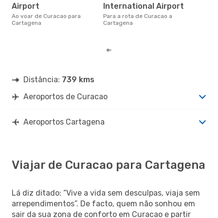
Airport
International Airport
abril é uma das melhores
altu
Ao voar de Curacao para
Para a rota de Curacao a
Car
Cartagena
Cartagena
Cur
dad
Distância:
739 kms
Aeroportos de Curacao
Aeroportos Cartagena
Viajar de Curacao para Cartagena
Lá diz ditado: “Vive a vida sem desculpas, viaja sem
arrependimentos”. De facto, quem não sonhou em
sair da sua zona de conforto em Curacao e partir