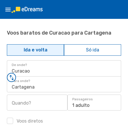
Voos baratos de Curacao para Cartagena
Ida e volta
Só ida
De onde?
Curacao
Para onde?
Cartagena
Passageiros
Quando?
1 adulto
Voos diretos