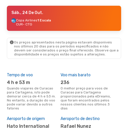
Qui., 29 De Out.
Sáb., 24 De Out.
- Sáb., 31 De Out.
Copa Airlines
Copa Airlines
1 Escala
1 Escala
CUR
CUR
- CTG
- CTG
Copa Airlines
1 Escala
CTG
- CUR
Os preços apresentados nesta página estavam disponíveis
nos últimos 20 dias para os períodos especificados e não
devem ser considerados o preço final oferecido. Observe que a
disponibilidade e os preços estão sujeitos a alterações.
Tempo de voo
Voo mais barato
Épo
4 h e 53 m
236
j
Quando viajares de Curacao
O melhor preço para voos de
junho é a altura mais
para Cartagena, isto pode
Curacao para Cartagena
conc
demorar cerca de 4 h e 53 m.
proporcionados pela eDreams,
Cur
No entanto, a duração do voo
que foram encontrados pelos
aco
pode variar devido a outros
nossos clientes nos últimos 3
pes
fatores
dias
A m
res
Aeroporto de origem
Aeroporto de destino
j
Hato International
Rafael Nunez