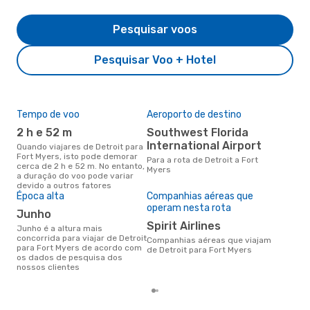
Pesquisar voos
Pesquisar Voo + Hotel
Tempo de voo
Aeroporto de destino
Pre
de 
2 h e 52 m
Southwest Florida
2
International Airport
Quando viajares de Detroit para
Fort Myers, isto pode demorar
Um voo de Detroit para Fort
Para a rota de Detroit a Fort
cerca de 2 h e 52 m. No entanto,
Mye
Myers
a duração do voo pode variar
de 
devido a outros fatores
dos
Época alta
Companhias aéreas que
operam nesta rota
junho
Spirit Airlines
junho é a altura mais
concorrida para viajar de Detroit
Companhias aéreas que viajam
para Fort Myers de acordo com
de Detroit para Fort Myers
os dados de pesquisa dos
nossos clientes