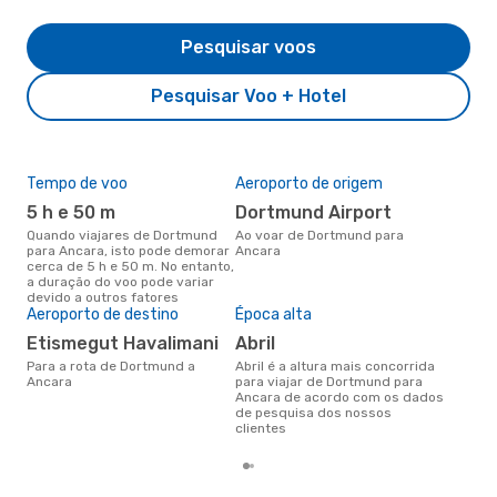
Pesquisar voos
Pesquisar Voo + Hotel
Tempo de voo
Aeroporto de origem
Pre
de 
5 h e 50 m
Dortmund Airport
2
Quando viajares de Dortmund
Ao voar de Dortmund para
para Ancara, isto pode demorar
Ancara
Um voo de Dortmund para
cerca de 5 h e 50 m. No entanto,
Anc
a duração do voo pode variar
de 
devido a outros fatores
dos
Aeroporto de destino
Época alta
Etismegut Havalimani
abril
Para a rota de Dortmund a
abril é a altura mais concorrida
Ancara
para viajar de Dortmund para
Ancara de acordo com os dados
de pesquisa dos nossos
clientes