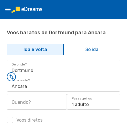
Voos baratos de Dortmund para Ancara
Ida e volta
Só ida
De onde?
Dortmund
Para onde?
Ancara
Passageiros
Quando?
1 adulto
Voos diretos