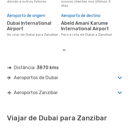
devido a outros fatores
nossos clientes nos últimos 3
clie
ZNZ
- DXB
dias
Pre
de 
Aeroporto de origem
Aeroporto de destino
4
Dubai International
Abeid Amani Karume
Um voo de Dubai para Zanzibar
Airport
International Airport
na 
€, 
Ao voar de Dubai para Zanzibar
Para a rota de Dubai a Zanzibar
pre
Distância:
3870 kms
Aeroportos de Dubai
Aeroportos Zanzibar
Viajar de Dubai para Zanzibar