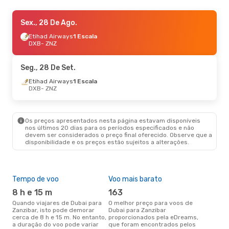
Qua., 28 De Out.
Sex., 28 De Ago.
- Seg., 2 De Nov.
Flydubai
Etihad Airways
Direto
1 Escala
DXB
DXB
- ZNZ
- ZNZ
Flydubai
Direto
ZNZ
- DXB
Seg., 28 De Set.
Seg., 31 De Ago.
Etihad Airways
1 Escala
- Sáb., 5 De Set.
DXB
- ZNZ
Kenya Airways
1 Escala
DXB
- ZNZ
Kenya Airways
1 Escala
ZNZ
- DXB
Os preços apresentados nesta página estavam disponíveis
nos últimos 20 dias para os períodos especificados e não
devem ser considerados o preço final oferecido. Observe que a
Qua., 30 De Set.
- Ter., 6 De Out.
disponibilidade e os preços estão sujeitos a alterações.
Emirates
Direto
DXB
- ZNZ
Emirates
Direto
ZNZ
- DXB
Tempo de voo
Voo mais barato
Épo
8 h e 15 m
163
j
Qua., 9 De Set.
- Seg., 14 De Set.
Quando viajares de Dubai para
O melhor preço para voos de
junho é a altura mais
Zanzibar, isto pode demorar
Dubai para Zanzibar
conc
Emirates
Direto
cerca de 8 h e 15 m. No entanto,
proporcionados pela eDreams,
par
DXB
- ZNZ
a duração do voo pode variar
que foram encontrados pelos
dad
Emirates
Direto