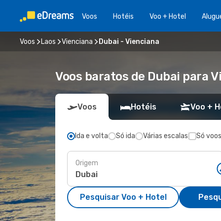
Voos
Hotéis
Voo + Hotel
Alugu
Voos
Laos
Vienciana
Dubai - Vienciana
Voos baratos de Dubai para V
Voos
Hotéis
Voo + H
Ida e volta
Só ida
Várias escalas
Só voos
Origem
Pesquisar Voo + Hotel
Pesqu