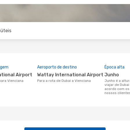
úteis
rigem
Aeroporto de destino
Época alta
ational Airport
Wattay International Airport
junho
 para Vienciana
Para a rota de Dubai a Vienciana
junho é a altura mais concorrida para
viajar de Dubai
acordo com os
nossos cliente