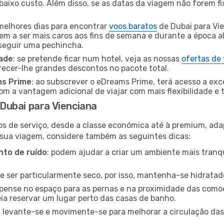
baixo custo. Além disso, se as datas da viagem não forem fi
 melhores dias para encontrar
voos baratos
de Dubai para Vi
dem a ser mais caros aos fins de semana e durante a época al
nseguir uma pechincha.
dade
: se pretende ficar num hotel, veja as nossas
ofertas de
recer-lhe grandes descontos no pacote total.
ms Prime
: ao subscrever o eDreams Prime, terá acesso a exc
m a vantagem adicional de viajar com mais flexibilidade e 
Dubai para Vienciana
os de serviço, desde a classe económica até à premium, ad
 sua viagem, considere também as seguintes dicas:
to de ruído
: podem ajudar a criar um ambiente mais tranqu
de ser particularmente seco, por isso, mantenha-se hidratad
 pense no espaço para as pernas e na proximidade das comod
ia reservar um lugar perto das casas de banho.
: levante-se e movimente-se para melhorar a circulação das