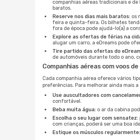
companhias aéreas tradicionais e de 
baratos.
Reserve nos dias mais baratos
: os
feira e quinta-feira. Os bilhetes ten
fora de época pode ajudá-lo(a) a co
Explore as ofertas de férias na ci
alugar um carro, a eDreams pode ofe
Tire partido das ofertas do eDrea
de automóveis durante todo o ano, co
Companhias aéreas com voos de 
Cada companhia aérea oferece vários tip
preferências. Para melhorar ainda mais a
Use auscultadores com cancelamen
confortável.
Beba muita água
: o ar da cabina po
Escolha o seu lugar com sensatez
:
com crianças, poderá ser uma boa ide
Estique os músculos regularmente