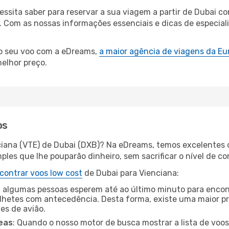
cessita saber para reservar a sua viagem a partir de Duba
Com as nossas informações essenciais e dicas de especialis
 o seu voo com a eDreams,
a maior agência de viagens da Eu
elhor preço.
os
ciana (VTE) de Dubai (DXB)? Na eDreams, temos excelentes o
les que lhe pouparão dinheiro, sem sacrificar o nível de co
contrar voos low cost
de Dubai para Vienciana:
 algumas pessoas esperem até ao último minuto para encont
hetes com antecedência. Desta forma, existe uma maior pr
tes de avião.
eas
: Quando o nosso motor de busca mostrar a lista de voos 