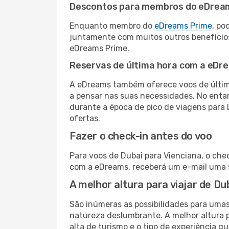
Descontos para membros do eDrea
Enquanto membro do
eDreams Prime
, po
juntamente com muitos outros benefício
eDreams Prime.
Reservas de última hora com a eDr
A eDreams também oferece voos de última
a pensar nas suas necessidades. No enta
durante a época de pico de viagens para 
ofertas.
Fazer o check-in antes do voo
Para voos de Dubai para Vienciana, o che
com a eDreams, receberá um e-mail uma s
A melhor altura para viajar de Du
São inúmeras as possibilidades para umas
natureza deslumbrante. A melhor altura p
alta de turismo e o tipo de experiência qu