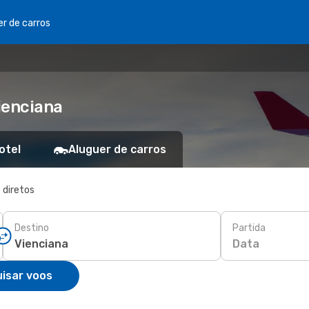
er de carros
ienciana
otel
Aluguer de carros
 diretos
Destino
Partida
Data
isar voos