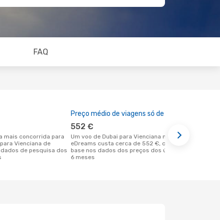
FAQ
Preço médio de viagens só de ida
A melhor al
552 €
janeiro
Um voo de Dubai para Vienciana na
dezembro é uma das melhores alturas
 para Vienciana de
eDreams custa cerca de 552 €, com
para voar pa
 dados de pesquisa dos
base nos dados dos preços dos últimos
em Dubai de
s
6 meses
dos nossos 