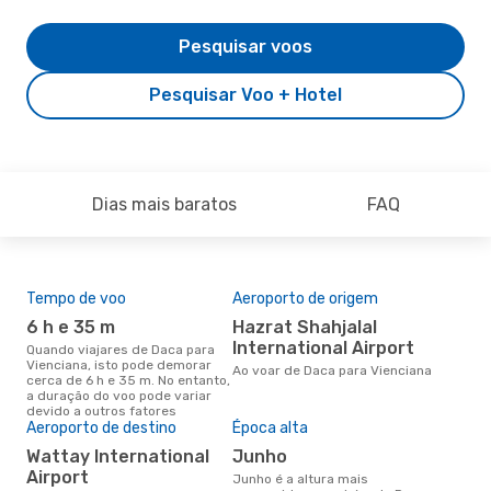
Pesquisar voos
Pesquisar Voo + Hotel
Dias mais baratos
FAQ
Tempo de voo
Aeroporto de origem
Pre
de 
6 h e 35 m
Hazrat Shahjalal
3
International Airport
Quando viajares de Daca para
Vienciana, isto pode demorar
Um voo de Daca para Vienciana
Ao voar de Daca para Vienciana
cerca de 6 h e 35 m. No entanto,
na 
a duração do voo pode variar
€, 
devido a outros fatores
pre
Aeroporto de destino
Época alta
Wattay International
junho
Airport
junho é a altura mais