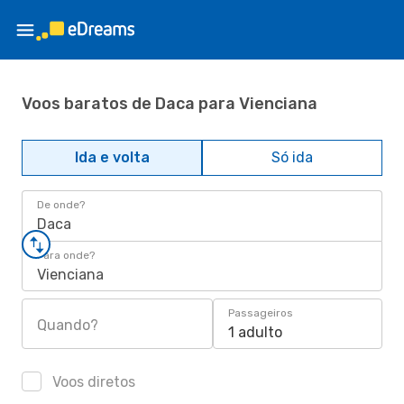
Voos baratos de Daca para Vienciana
Ida e volta
Só ida
De onde?
Daca
Para onde?
Vienciana
Passageiros
Quando?
1 adulto
Voos diretos