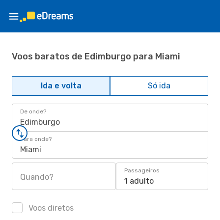
Voos baratos de Edimburgo para Miami
Ida e volta
Só ida
De onde?
Edimburgo
Para onde?
Miami
Passageiros
Quando?
1 adulto
Voos diretos