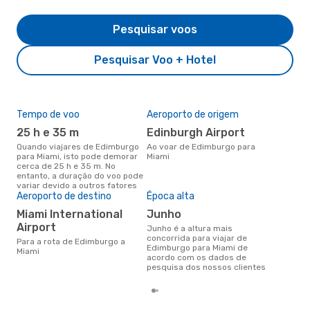
Pesquisar voos
Pesquisar Voo + Hotel
Tempo de voo
Aeroporto de origem
Pre
de 
25 h e 35 m
Edinburgh Airport
9
Quando viajares de Edimburgo
Ao voar de Edimburgo para
para Miami, isto pode demorar
Miami
Um voo de Edimburgo para
cerca de 25 h e 35 m. No
Mia
entanto, a duração do voo pode
de 
variar devido a outros fatores
dos
Aeroporto de destino
Época alta
Miami International
junho
Airport
junho é a altura mais
concorrida para viajar de
Para a rota de Edimburgo a
Edimburgo para Miami de
Miami
acordo com os dados de
pesquisa dos nossos clientes