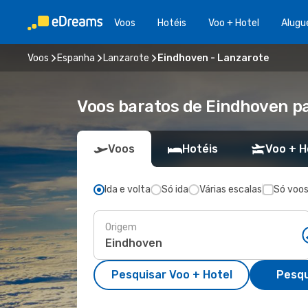
Voos
Hotéis
Voo + Hotel
Alugu
Voos
Espanha
Lanzarote
Eindhoven - Lanzarote
Voos baratos de Eindhoven p
Voos
Hotéis
Voo + H
Ida e volta
Só ida
Várias escalas
Só voos
Origem
Pesquisar Voo + Hotel
Pesqu