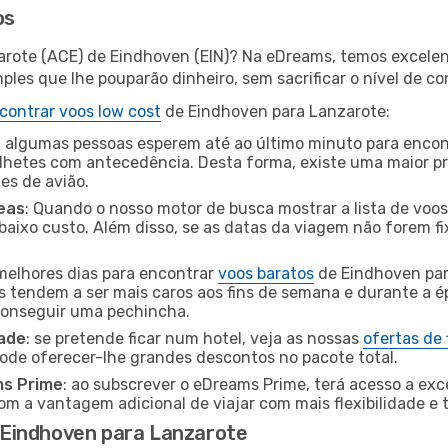
os
arote (ACE) de Eindhoven (EIN)? Na eDreams, temos excelent
les que lhe pouparão dinheiro, sem sacrificar o nível de co
contrar voos low cost
de Eindhoven para Lanzarote:
 algumas pessoas esperem até ao último minuto para encont
hetes com antecedência. Desta forma, existe uma maior pr
tes de avião.
eas
: Quando o nosso motor de busca mostrar a lista de voos 
baixo custo. Além disso, se as datas da viagem não forem fi
 melhores dias para encontrar
voos baratos
de Eindhoven par
es tendem a ser mais caros aos fins de semana e durante a é
 conseguir uma pechincha.
dade
: se pretende ficar num hotel, veja as nossas
ofertas de
pode oferecer-lhe grandes descontos no pacote total.
ms Prime
: ao subscrever o eDreams Prime, terá acesso a exc
m a vantagem adicional de viajar com mais flexibilidade e 
Eindhoven para Lanzarote