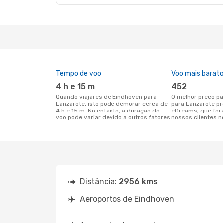
Tempo de voo
Voo mais barat
4 h e 15 m
452
Quando viajares de Eindhoven para
O melhor preço para voos de Eindhoven
Lanzarote, isto pode demorar cerca de
para Lanzarote pr
4 h e 15 m. No entanto, a duração do
eDreams, que for
voo pode variar devido a outros fatores
nossos clientes n
Distância:
2956 kms
Aeroportos de Eindhoven