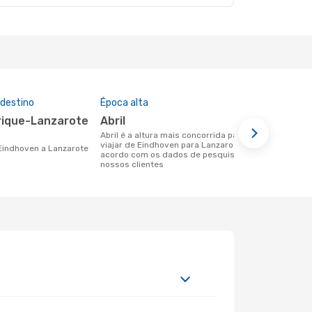
 destino
Época alta
Companhia
nesta rota
abril
Transavi
abril é a altura mais concorrida para
viajar de Eindhoven para Lanzarote de
Companhias aéreas que viajam de
 Eindhoven a Lanzarote
acordo com os dados de pesquisa dos
Eindhoven p
nossos clientes