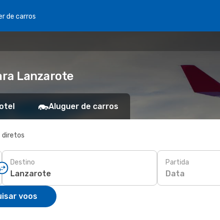
er de carros
ara Lanzarote
otel
Aluguer de carros
 diretos
Destino
Partida
Data
isar voos