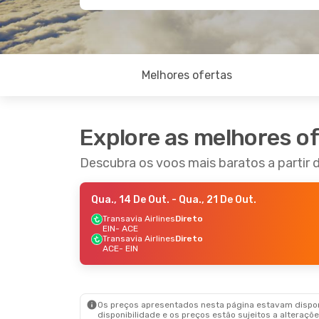
Melhores ofertas
Explore as melhores o
Descubra os voos mais baratos a partir
Qua., 14 De Out.
- Qua., 21 De Out.
Transavia Airlines
Direto
EIN
- ACE
Transavia Airlines
Direto
ACE
- EIN
Os preços apresentados nesta página estavam disponí
disponibilidade e os preços estão sujeitos a alteraçõe