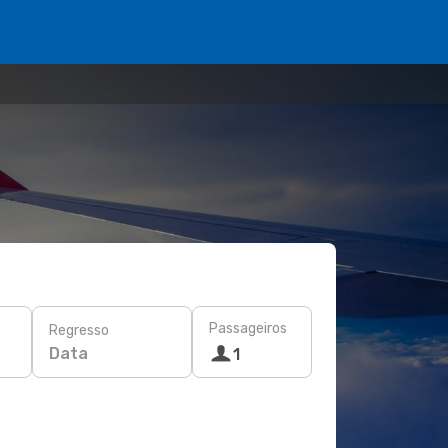
Passageiros
Regresso
Data
1