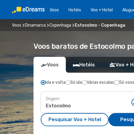
Voos
Hotéis
Voo + Hotel
Alugu
Voos
Dinamarca
Copenhaga
Estocolmo - Copenhaga
Voos baratos de Estocolmo 
Voos
Hotéis
Voo + H
Ida e volta
Só ida
Várias escalas
Só voos
Origem
Pesquisar Voo + Hotel
Pesqu