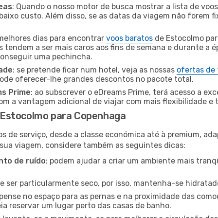
eas
: Quando o nosso motor de busca mostrar a lista de voos 
baixo custo. Além disso, se as datas da viagem não forem fi
 melhores dias para encontrar
voos baratos
de Estocolmo pa
es tendem a ser mais caros aos fins de semana e durante a é
 conseguir uma pechincha.
dade
: se pretende ficar num hotel, veja as nossas
ofertas de
pode oferecer-lhe grandes descontos no pacote total.
ms Prime
: ao subscrever o eDreams Prime, terá acesso a exc
m a vantagem adicional de viajar com mais flexibilidade e 
 Estocolmo para Copenhaga
os de serviço, desde a classe económica até à premium, ad
 sua viagem, considere também as seguintes dicas:
to de ruído
: podem ajudar a criar um ambiente mais tranqu
de ser particularmente seco, por isso, mantenha-se hidratad
 pense no espaço para as pernas e na proximidade das comod
ia reservar um lugar perto das casas de banho.