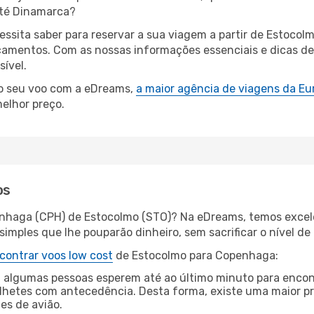
até Dinamarca?
cessita saber para reservar a sua viagem a partir de Estoc
amentos. Com as nossas informações essenciais e dicas de e
ível.
 o seu voo com a eDreams,
a maior agência de viagens da Eu
elhor preço.
os
enhaga (CPH) de Estocolmo (STO)? Na eDreams, temos excele
imples que lhe pouparão dinheiro, sem sacrificar o nível de
contrar voos low cost
de Estocolmo para Copenhaga:
 algumas pessoas esperem até ao último minuto para encont
hetes com antecedência. Desta forma, existe uma maior pr
tes de avião.