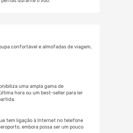
 pernas durante o voo.
oupa confortável e almofadas de viagem,
onibiliza uma ampla gama de
tima hora ou um best-seller para ler
artida.
e tem ligação à Internet no telefone
o aeroporto, embora possa ser um pouco