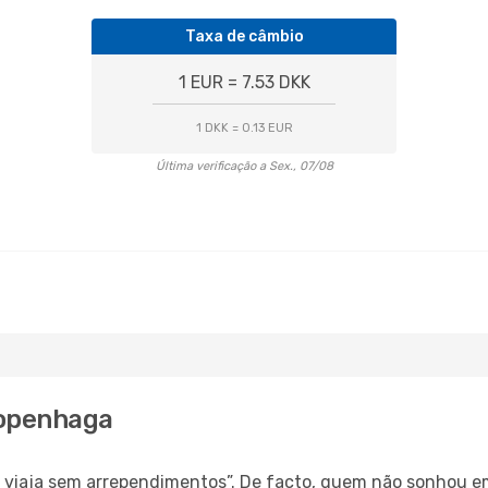
Taxa de câmbio
1 EUR = 7.53 DKK
1 DKK = 0.13 EUR
Última verificação a Sex., 07/08
Copenhaga
s, viaja sem arrependimentos”. De facto, quem não sonhou e