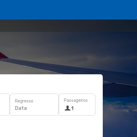
Passageiros
Regresso
Data
1