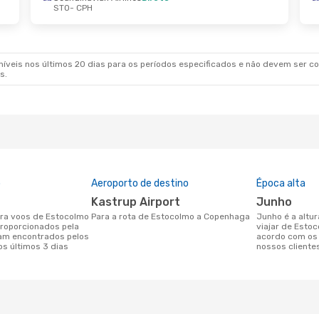
STO
- CPH
8 De Set.
- Sáb., 3 De Out.
Norwegian Air Sweden
Direto
CPH
navian Airlines
Direto
STO
veis nos últimos 20 dias para os períodos especificados e não devem ser con
s.
o
Aeroporto de destino
Época alta
Kastrup Airport
junho
Para a rota de Estocolmo a Copenhaga
junho é a altura mais concorrida para
roporcionados pela
viajar de Esto
am encontrados pelos
acordo com os
os últimos 3 dias
nossos cliente