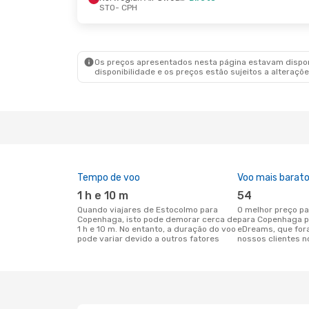
STO
- CPH
Sáb., 22 De Ago.
- Dom., 23 De Ago.
Seg., 2
Norwegian Air Sweden
Direto
STO
- CPH
STO
- 
Norwegian Air Sweden
Direto
Scandi
CPH
- STO
CPH
- 
Os preços apresentados nesta página estavam disponí
disponibilidade e os preços estão sujeitos a alteraçõe
Tempo de voo
Voo mais barat
1 h e 10 m
54
Quando viajares de Estocolmo para
O melhor preço para voos de Estocolmo
Copenhaga, isto pode demorar cerca de
para Copenhaga p
1 h e 10 m. No entanto, a duração do voo
eDreams, que for
pode variar devido a outros fatores
nossos clientes n