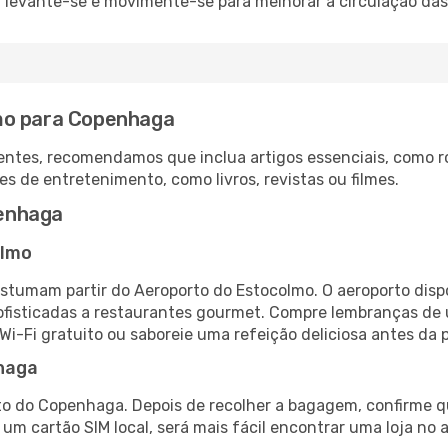
: levante-se e movimente-se para melhorar a circulação das
mo para Copenhaga
ntes, recomendamos que inclua artigos essenciais, como r
es de entretenimento, como livros, revistas ou filmes.
enhaga
olmo
tumam partir do Aeroporto do Estocolmo. O aeroporto disp
fisticadas a restaurantes gourmet. Compre lembranças de úl
 Wi-Fi gratuito ou saboreie uma refeição deliciosa antes da p
haga
to do Copenhaga. Depois de recolher a bagagem, confirme qu
e um cartão SIM local, será mais fácil encontrar uma loja n