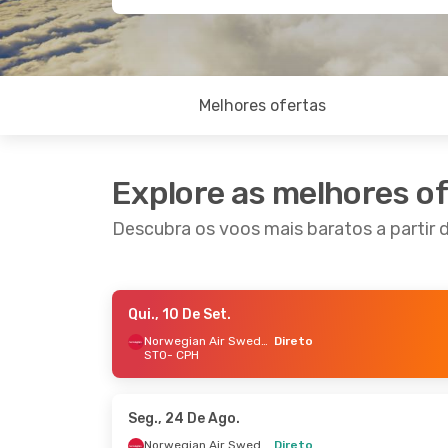
Melhores ofertas
Explore as melhores o
Descubra os voos mais baratos a partir
Qui., 10 De Set.
Qua., 2 De Set.
- Qui., 3 De Set.
Sex., 9 
Norwegian Air Sweden
Direto
STO
- CPH
Norwegian Air Sweden
Direto
STO
- CPH
STO
- 
Norwegian Air Sweden
Direto
CPH
- STO
CPH
- 
Seg., 24 De Ago.
Norwegian Air Sweden
Direto