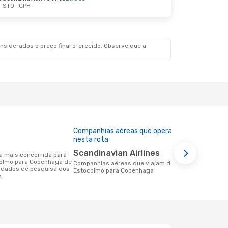
STO
- CPH
siderados o preço final oferecido. Observe que a
Companhias aéreas que operam
Preço médi
nesta rota
72 €
Scandinavian Airlines
Um voo de Estocolmo para Copenhaga
colmo para Copenhaga de
na eDreams 
Companhias aéreas que viajam de
 dados de pesquisa dos
base nos da
Estocolmo para Copenhaga
s
6 meses