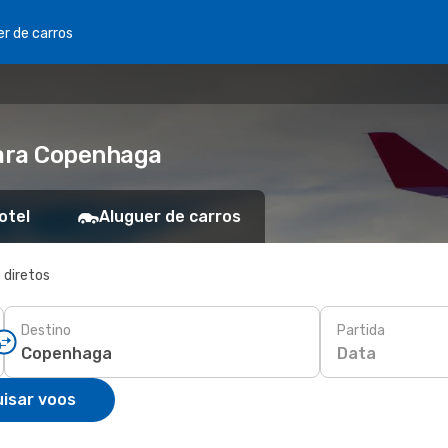
er de carros
para Copenhaga
otel
Aluguer de carros
 diretos
Destino
Partida
Data
isar voos