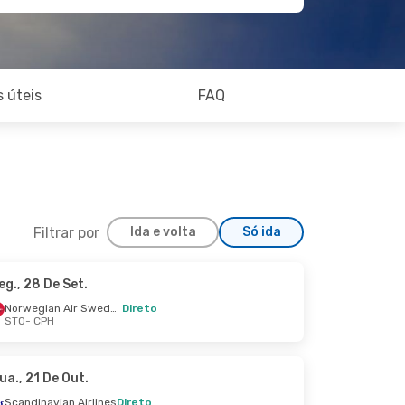
 úteis
FAQ
Filtrar por
Ida e volta
Só ida
eg., 28 De Set.
Sáb., 26 De Set.
Norwegian Air Sweden
Direto
STO
- CPH
Norwegian Air Sweden
Direto
Norwegian Air Sweden
Direto
ua., 21 De Out.
Scandinavian Airlines
Direto