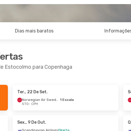
Dias mais baratos
Informações
fertas
 de Estocolmo para Copenhaga
Ter., 22 De Set.
S
De Out.
- Seg., 12 De Out.
Qui., 24 De Set.
- 
Norwegian Air Sweden
1 Escala
STO
- CPH
Norwegian Air Sweden
Direto
CPH
STO
- CPH
Norwegian Air Sweden
Direto
STO
CPH
- STO
Sex., 9 De Out.
Q
Scandinavian Airlines
Direto