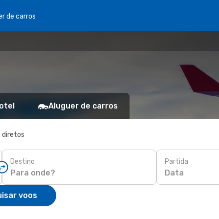
er de carros
otel
Aluguer de carros
 diretos
Destino
Partida
Data
isar voos