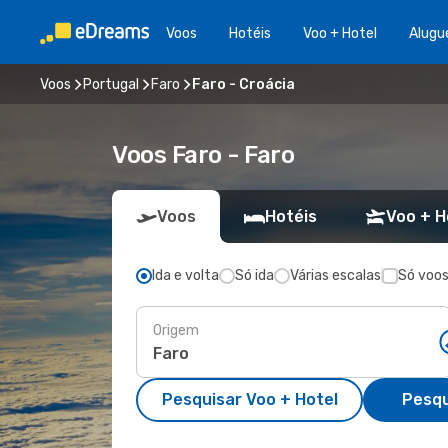
Voos
Hotéis
Voo + Hotel
Alugu
Voos
Portugal
Faro
Faro - Croácia
Voos Faro - Faro
Voos
Hotéis
Voo + H
Ida e volta
Só ida
Várias escalas
Só voos
Origem
Pesquisar Voo + Hotel
Pesqu