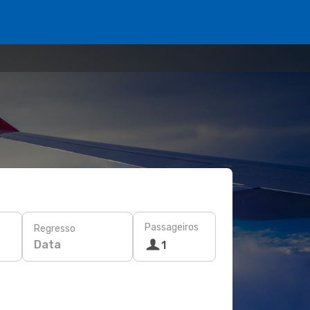
Passageiros
Regresso
Data
1