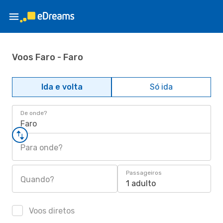
Voos Faro - Faro
Ida e volta
Só ida
De onde?
Faro
Para onde?
Passageiros
Quando?
1 adulto
Voos diretos