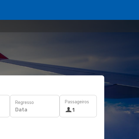
Passageiros
Regresso
Data
1