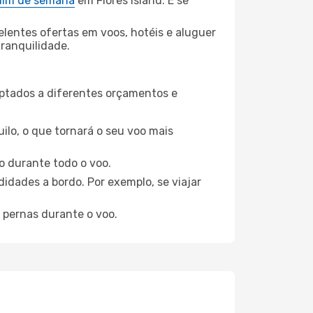
 fim de semana
em Flores Island. E se
elentes ofertas em voos, hotéis e aluguer
tranquilidade.
aptados a diferentes orçamentos e
ilo, o que tornará o seu voo mais
o durante todo o voo.
idades a bordo. Por exemplo, se viajar
 pernas durante o voo.