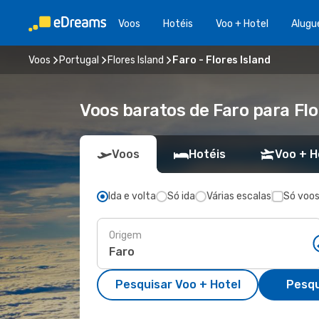
Voos
Hotéis
Voo + Hotel
Alugu
Voos
Portugal
Flores Island
Faro - Flores Island
Voos baratos de Faro para Flo
Voos
Hotéis
Voo + H
Ida e volta
Só ida
Várias escalas
Só voos
Origem
Pesquisar Voo + Hotel
Pesqu