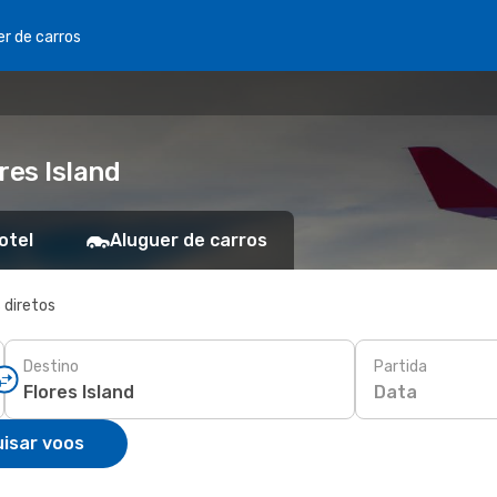
er de carros
res Island
otel
Aluguer de carros
 diretos
Destino
Partida
Data
isar voos