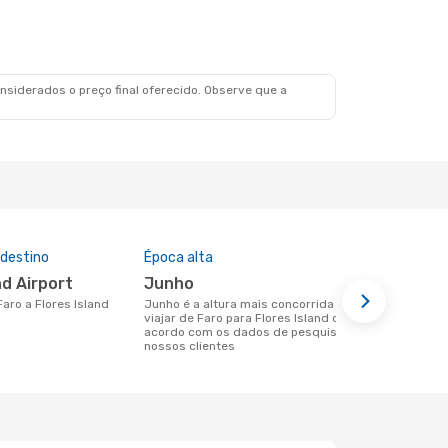
siderados o preço final oferecido. Observe que a
 destino
Época alta
Preço médi
and Airport
junho
321 €
 Faro a Flores Island
junho é a altura mais concorrida para
Um voo de Faro para Flores Island na
viajar de Faro para Flores Island de
eDreams cus
acordo com os dados de pesquisa dos
base nos da
nossos clientes
6 meses