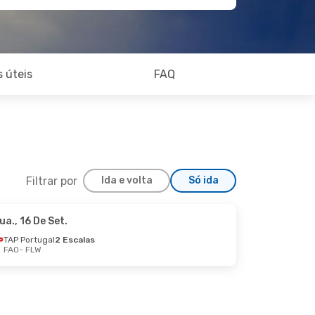
 úteis
FAQ
Filtrar por
Ida e volta
Só ida
ua., 16 De Set.
TAP Portugal
2 Escalas
FAO
- FLW