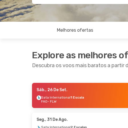
Melhores ofertas
Explore as melhores o
Descubra os voos mais baratos a partir d
Sáb., 26 De Set.
Ter., 6 De Out.
- Sáb., 10 De Out.
Ter., 1 
Sata International
1 Escala
FAO
- FLW
Sata International
1 Escala
TAP Po
FAO
- FLW
FAO
- 
Sata Air Acores
1 Escala
Sata A
FLW
- FAO
FLW
- 
Seg., 31 De Ago.
Sata International
2 Escalas