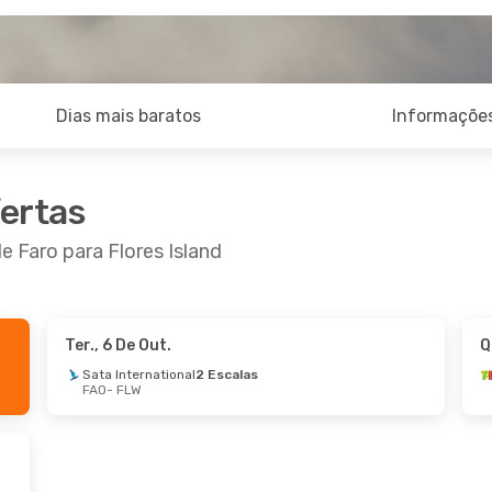
Dias mais baratos
Informações
fertas
e Faro para Flores Island
Ter., 6 De Out.
Q
De Set.
- Sáb., 5 De Set.
Sata International
2 Escalas
FAO
- FLW
rtugal
2 Escalas
FLW
ir Acores
2 Escalas
FAO