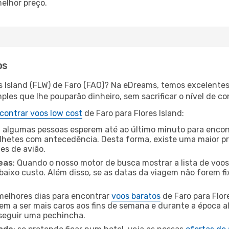
elhor preço.
os
es Island (FLW) de Faro (FAO)? Na eDreams, temos excelentes
les que lhe pouparão dinheiro, sem sacrificar o nível de co
contrar voos low cost
de Faro para Flores Island:
 algumas pessoas esperem até ao último minuto para encont
hetes com antecedência. Desta forma, existe uma maior pr
tes de avião.
eas
: Quando o nosso motor de busca mostrar a lista de voos 
baixo custo. Além disso, se as datas da viagem não forem fi
 melhores dias para encontrar
voos baratos
de Faro para Flor
dem a ser mais caros aos fins de semana e durante a época al
nseguir uma pechincha.