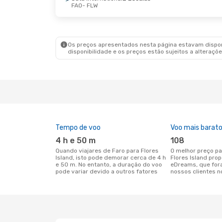
FAO
- FLW
Os preços apresentados nesta página estavam disponí
disponibilidade e os preços estão sujeitos a alteraçõe
Tempo de voo
Voo mais barat
4 h e 50 m
108
Quando viajares de Faro para Flores
O melhor preço para voos de Faro para
Island, isto pode demorar cerca de 4 h
Flores Island pro
e 50 m. No entanto, a duração do voo
eDreams, que for
pode variar devido a outros fatores
nossos clientes n