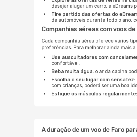
Explore as ofertas de férias na ci
desejar alugar um carro, a eDreams 
Tire partido das ofertas do eDrea
de automóveis durante todo o ano, co
Companhias aéreas com voos de F
Cada companhia aérea oferece vários tip
preferências. Para melhorar ainda mais a
Use auscultadores com cancelamen
confortável.
Beba muita água
: o ar da cabina po
Escolha o seu lugar com sensatez
:
com crianças, poderá ser uma boa ide
Estique os músculos regularmente
A duração de um voo de Faro para