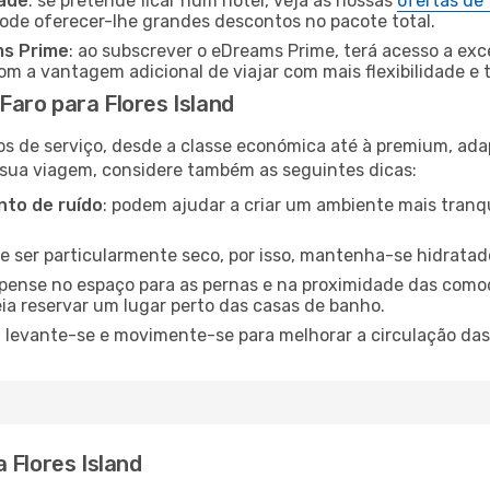
dade
: se pretende ficar num hotel, veja as nossas
ofertas de
pode oferecer-lhe grandes descontos no pacote total.
ms Prime
: ao subscrever o eDreams Prime, terá acesso a exc
m a vantagem adicional de viajar com mais flexibilidade e 
aro para Flores Island
os de serviço, desde a classe económica até à premium, ad
 sua viagem, considere também as seguintes dicas:
to de ruído
: podem ajudar a criar um ambiente mais tranqu
de ser particularmente seco, por isso, mantenha-se hidratad
 pense no espaço para as pernas e na proximidade das comod
ia reservar um lugar perto das casas de banho.
: levante-se e movimente-se para melhorar a circulação das
 Flores Island