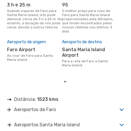
3 h e 25 m
95
j
Quando viajares de Faro para
O melhor preço para voos de
junho é a altura mais
Santa Maria Island, isto pode
Faro para Santa Maria Island
conc
demorar cerca de 3 h e 25 m. No
proporcionados pela eDreams,
para
entanto, a duração do voo pode
que foram encontrados pelos
aco
variar devido a outros fatores
nossos clientes nos últimos 3
pes
dias
A m
res
Aeroporto de origem
Aeroporto de destino
s
Faro Airport
Santa Maria Island
Airport
março é uma das melhores
Ao voar de Faro para Santa
altu
Maria Island
Para a rota de Faro a Santa
Mar
Maria Island
Far
reai
Distância:
1523 kms
Aeroportos de Faro
Aeroportos Santa Maria Island