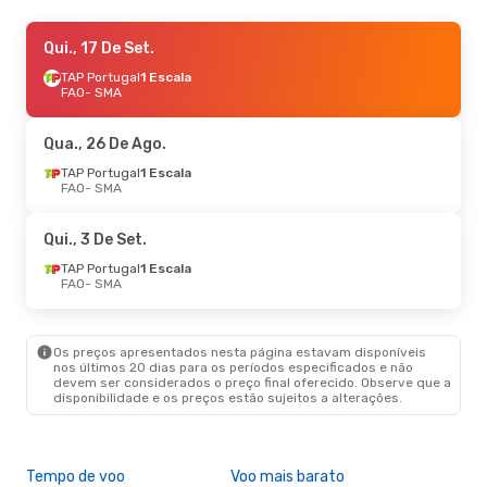
Qui., 17 De Set.
Qui., 17 De Set.
- Dom., 20 De Set.
TAP Portugal
TAP Portugal
1 Escala
1 Escala
FAO
FAO
- SMA
- SMA
TAP Portugal
1 Escala
SMA
- FAO
Qua., 26 De Ago.
Qui., 3 De Set.
TAP Portugal
1 Escala
- Qui., 10 De Set.
FAO
- SMA
TAP Portugal
1 Escala
FAO
- SMA
TAP Portugal
1 Escala
Qui., 3 De Set.
SMA
- FAO
TAP Portugal
1 Escala
FAO
- SMA
Qui., 20 De Ago.
- Dom., 23 De Ago.
Sata International
1 Escala
FAO
- SMA
Os preços apresentados nesta página estavam disponíveis
TAP Portugal
1 Escala
nos últimos 20 dias para os períodos especificados e não
SMA
- FAO
devem ser considerados o preço final oferecido. Observe que a
disponibilidade e os preços estão sujeitos a alterações.
Tempo de voo
Voo mais barato
Épo