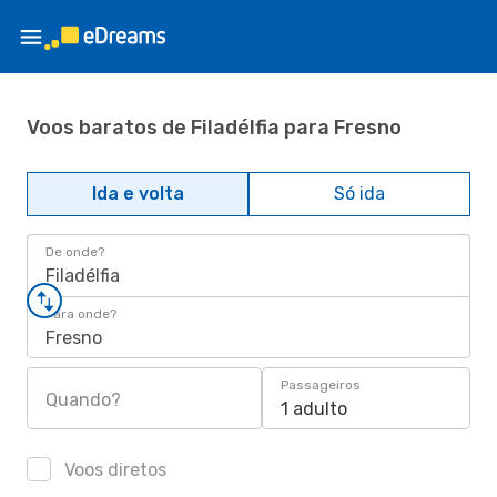
Voos baratos de Filadélfia para Fresno
Ida e volta
Só ida
De onde?
Filadélfia
Para onde?
Fresno
Passageiros
Quando?
1 adulto
Voos diretos