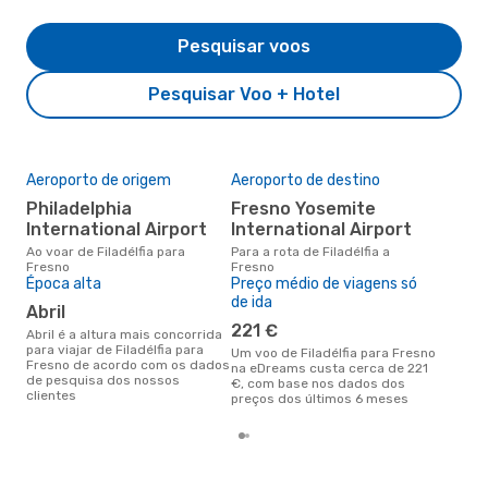
Pesquisar voos
Pesquisar Voo + Hotel
Aeroporto de origem
Aeroporto de destino
A m
res
Philadelphia
Fresno Yosemite
j
International Airport
International Airport
junho é uma das melhores
Ao voar de Filadélfia para
Para a rota de Filadélfia a
altu
Fresno
Fresno
com 
Época alta
Preço médio de viagens só
aco
de ida
abril
nos
221 €
abril é a altura mais concorrida
para viajar de Filadélfia para
Um voo de Filadélfia para Fresno
Fresno de acordo com os dados
na eDreams custa cerca de 221
de pesquisa dos nossos
€, com base nos dados dos
clientes
preços dos últimos 6 meses