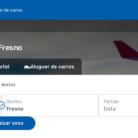
er de carros
Fresno
otel
Aluguer de carros
 diretos
Destino
Partida
Data
isar voos