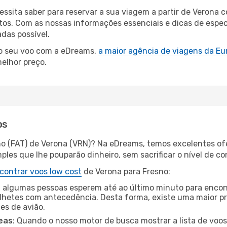
cessita saber para reservar a sua viagem a partir de Vero
s. Com as nossas informações essenciais e dicas de especi
das possível.
 o seu voo com a eDreams,
a maior agência de viagens da Eu
elhor preço.
os
no (FAT) de Verona (VRN)? Na eDreams, temos excelentes ofe
les que lhe pouparão dinheiro, sem sacrificar o nível de co
contrar voos low cost
de Verona para Fresno:
 algumas pessoas esperem até ao último minuto para encont
hetes com antecedência. Desta forma, existe uma maior pr
tes de avião.
eas
: Quando o nosso motor de busca mostrar a lista de voos 