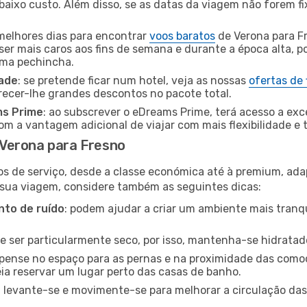
baixo custo. Além disso, se as datas da viagem não forem fi
 melhores dias para encontrar
voos baratos
de Verona para F
ser mais caros aos fins de semana e durante a época alta, p
uma pechincha.
dade
: se pretende ficar num hotel, veja as nossas
ofertas de
recer-lhe grandes descontos no pacote total.
ms Prime
: ao subscrever o eDreams Prime, terá acesso a exc
m a vantagem adicional de viajar com mais flexibilidade e 
Verona para Fresno
os de serviço, desde a classe económica até à premium, ad
 sua viagem, considere também as seguintes dicas:
to de ruído
: podem ajudar a criar um ambiente mais tranqu
de ser particularmente seco, por isso, mantenha-se hidratad
 pense no espaço para as pernas e na proximidade das comod
ia reservar um lugar perto das casas de banho.
: levante-se e movimente-se para melhorar a circulação das