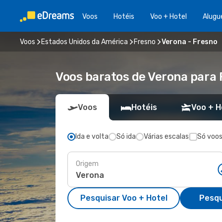
Voos
Hotéis
Voo + Hotel
Alugu
Voos
Estados Unidos da América
Fresno
Verona - Fresno
Voos baratos de Verona para 
Voos
Hotéis
Voo + H
Ida e volta
Só ida
Várias escalas
Só voos
Origem
Pesquisar Voo + Hotel
Pesqu