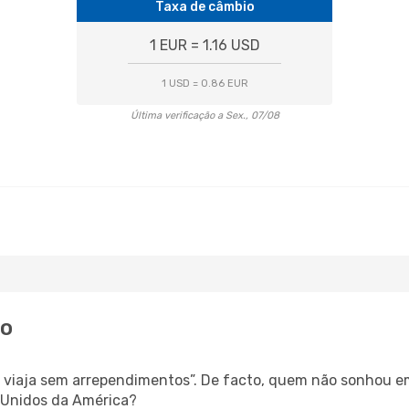
Taxa de câmbio
1 EUR = 1.16 USD
1 USD = 0.86 EUR
Última verificação a Sex., 07/08
no
s, viaja sem arrependimentos”. De facto, quem não sonhou 
 Unidos da América?