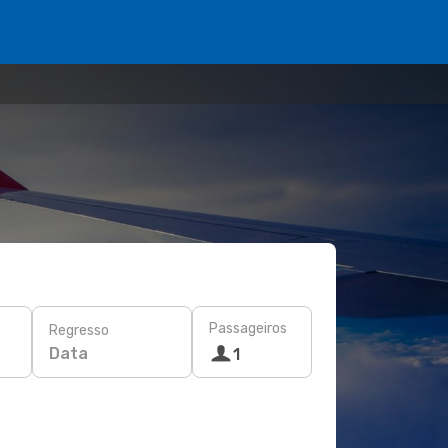
Passageiros
Regresso
Data
1