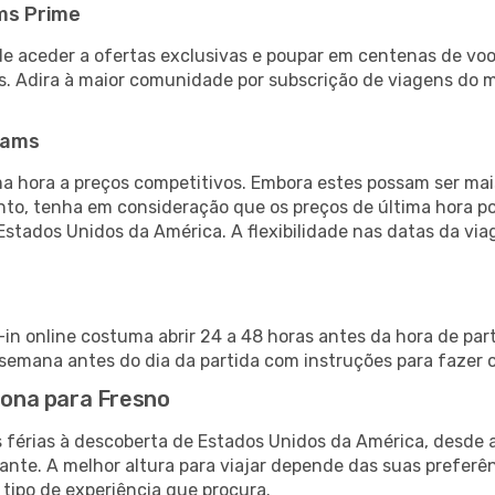
ms Prime
de aceder a ofertas exclusivas e poupar em centenas de voo
s. Adira à maior comunidade por subscrição de viagens do
eams
 hora a preços competitivos. Embora estes possam ser mais
nto, tenha em consideração que os preços de última hora p
Estados Unidos da América. A flexibilidade nas datas da v
-in online costuma abrir 24 a 48 horas antes da hora de par
emana antes do dia da partida com instruções para fazer o
erona para Fresno
s férias à descoberta de Estados Unidos da América, desde 
ante. A melhor altura para viajar depende das suas preferê
 tipo de experiência que procura.