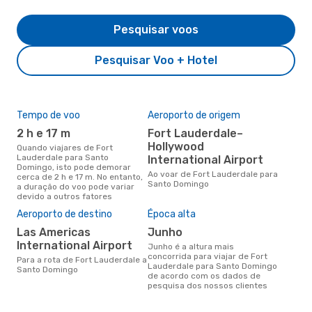
Pesquisar voos
Pesquisar Voo + Hotel
Tempo de voo
Aeroporto de origem
Com
ope
2 h e 17 m
Fort Lauderdale–
Sp
Hollywood
Quando viajares de Fort
Lauderdale para Santo
International Airport
Companhias aéreas que viajam
Domingo, isto pode demorar
de 
Ao voar de Fort Lauderdale para
cerca de 2 h e 17 m. No entanto,
Dom
Santo Domingo
a duração do voo pode variar
devido a outros fatores
A m
Aeroporto de destino
Época alta
res
Las Americas
junho
j
International Airport
junho é a altura mais
janeiro é uma das melhores
concorrida para viajar de Fort
Para a rota de Fort Lauderdale a
altu
Lauderdale para Santo Domingo
Santo Domingo
Dom
de acordo com os dados de
Lau
pesquisa dos nossos clientes
dad