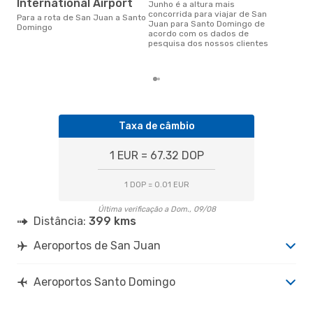
d
International Airport
junho é a altura mais
concorrida para viajar de San
dezembro é uma das melhores
Para a rota de San Juan a Santo
Juan para Santo Domingo de
altu
Domingo
acordo com os dados de
Dom
pesquisa dos nossos clientes
Jua
reai
Taxa de câmbio
1 EUR = 67.32 DOP
1 DOP = 0.01 EUR
Última verificação a Dom., 09/08
Distância:
399 kms
Aeroportos de San Juan
Aeroportos Santo Domingo