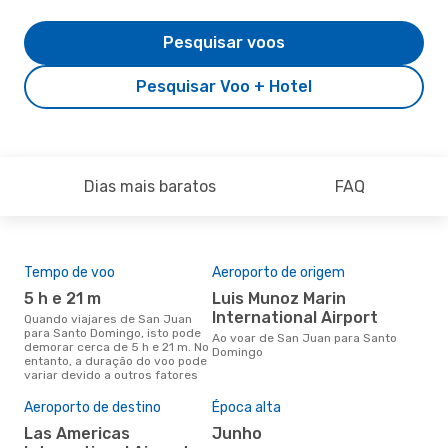
Pesquisar voos
Pesquisar Voo + Hotel
Dias mais baratos
FAQ
Tempo de voo
Aeroporto de origem
Com
ope
5 h e 21 m
Luis Munoz Marin
Fr
International Airport
Quando viajares de San Juan
para Santo Domingo, isto pode
Companhias aéreas que viajam
Ao voar de San Juan para Santo
demorar cerca de 5 h e 21 m. No
de 
Domingo
entanto, a duração do voo pode
Dom
variar devido a outros fatores
Aeroporto de destino
Época alta
A m
res
Las Americas
junho