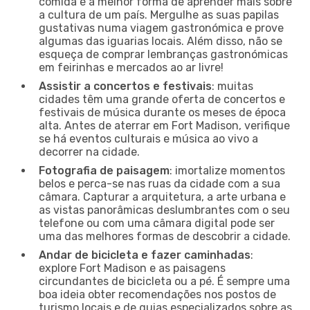
comida é a melhor forma de aprender mais sobre
a cultura de um país. Mergulhe as suas papilas
gustativas numa viagem gastronómica e prove
algumas das iguarias locais. Além disso, não se
esqueça de comprar lembranças gastronómicas
em feirinhas e mercados ao ar livre!
Assistir a concertos e festivais
: muitas
cidades têm uma grande oferta de concertos e
festivais de música durante os meses de época
alta. Antes de aterrar em Fort Madison, verifique
se há eventos culturais e música ao vivo a
decorrer na cidade.
Fotografia de paisagem
: imortalize momentos
belos e perca-se nas ruas da cidade com a sua
câmara. Capturar a arquitetura, a arte urbana e
as vistas panorâmicas deslumbrantes com o seu
telefone ou com uma câmara digital pode ser
uma das melhores formas de descobrir a cidade.
Andar de bicicleta e fazer caminhadas
:
explore Fort Madison e as paisagens
circundantes de bicicleta ou a pé. É sempre uma
boa ideia obter recomendações nos postos de
turismo locais e de guias especializados sobre as