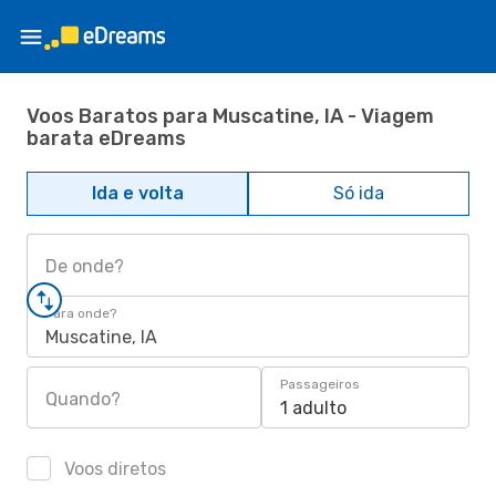
Voos Baratos para Muscatine, IA - Viagem
barata eDreams
Ida e volta
Só ida
De onde?
Para onde?
Muscatine, IA
Passageiros
Quando?
1 adulto
Voos diretos