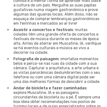
comida é a melhor forma de aprender mais sobre
a cultura de um país. Mergulhe as suas papilas
gustativas numa viagem gastronómica e prove
algumas das iguarias locais. Além disso, não se
esqueça de comprar lembranças gastronómicas
em feirinhas e mercados ao ar livre!
Assistir a concertos e festivais
: muitas
cidades têm uma grande oferta de concertos e
festivais de música durante os meses de época
alta. Antes de aterrar em Muscatine, IA, verifique
se há eventos culturais e música ao vivo a
decorrer na cidade.
Fotografia de paisagem
: imortalize momentos
belos e perca-se nas ruas da cidade com a sua
câmara. Capturar a arquitetura, a arte urbana e
as vistas panorâmicas deslumbrantes com o seu
telefone ou com uma câmara digital pode ser
uma das melhores formas de descobrir a cidade.
Andar de bicicleta e fazer caminhadas
:
explore Muscatine, IA e as paisagens
circundantes de bicicleta ou a pé. É sempre uma
boa ideia obter recomendações nos postos de
turismo locais e de guias especializados sobre as