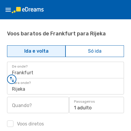
Voos baratos de Frankfurt para Rijeka
Ida e volta
Só ida
De onde?
Frankfurt
Para onde?
Rijeka
Passageiros
Quando?
1 adulto
Voos diretos