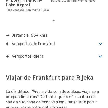
Airport, Frankfurt–
Para a rota de Frankfurt a Rijeka
na 
Hahn Airport
€, 
pre
Para voos de Frankfurt a Rijeka
Distância:
684 kms
Aeroportos de Frankfurt
Aeroportos Rijeka
Viajar de Frankfurt para Rijeka
Lá diz ditado: “Vive a vida sem desculpas, viaja sem
arrependimentos”. De facto, quem não sonhou em
sair da sua zona de conforto em Frankfurt e partir
numa nova aventura até Croácia?