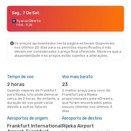
Seg., 7 De Set.
Seg., 7 De Set.
- Qui., 10 De Set.
Ryanair
Ryanair
Direto
Direto
FRA
FRA
- RJK
- RJK
Ryanair
Direto
RJK
- FRA
Os preços apresentados nesta página estavam disponíveis
nos últimos 20 dias para os períodos especificados e não
devem ser considerados o preço final oferecido. Observe que a
disponibilidade e os preços estão sujeitos a alterações.
Tempo de voo
Voo mais barato
Épo
2 horas
23
ab
Quando viajares de Frankfurt
O melhor preço para voos de
abril é a altura mais concorrida
para Rijeka, isto pode demorar
Frankfurt para Rijeka
para
cerca de 2 horas. No entanto, a
proporcionados pela eDreams,
Rij
duração do voo pode variar
que foram encontrados pelos
de 
devido a outros fatores
nossos clientes nos últimos 3
clie
dias
Pre
de 
Aeroportos de origem
Aeroporto de destino
18
Frankfurt International
Rijeka Airport
Um voo de Frankfurt para Rijeka