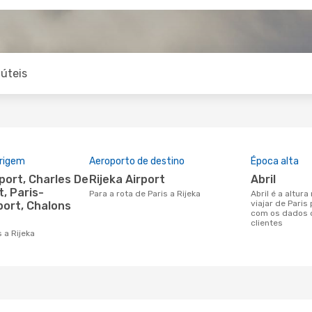
úteis
origem
Aeroporto de destino
Época alta
Rijeka Airport
abril
t, Paris-
Para a rota de Paris a Rijeka
abril é a altura mais concorrida para
viajar de Paris
port, Chalons
com os dados 
t
clientes
s a Rijeka