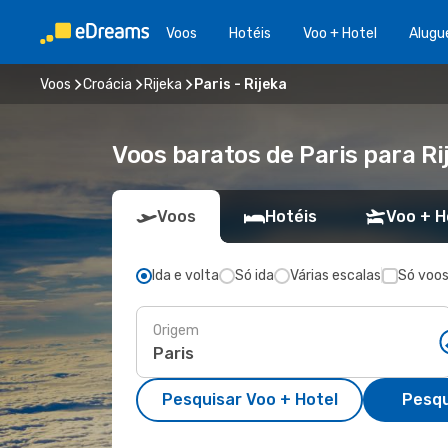
Voos
Hotéis
Voo + Hotel
Alugu
Voos
Croácia
Rijeka
Paris - Rijeka
Voos baratos de Paris para Ri
Voos
Hotéis
Voo + H
Ida e volta
Só ida
Várias escalas
Só voos
Origem
Pesquisar Voo + Hotel
Pesqu