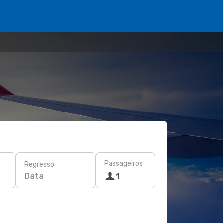
Passageiros
Regresso
Data
1