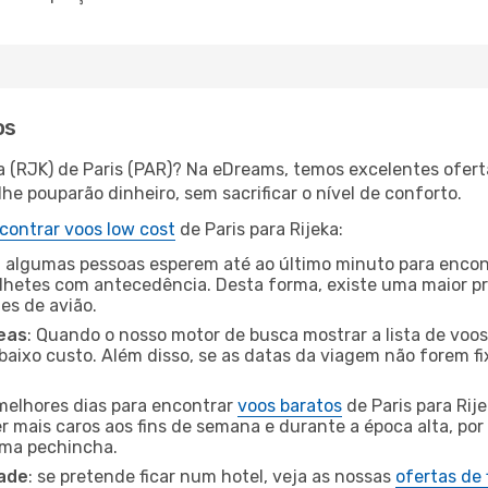
os
ka (RJK) de Paris (PAR)? Na eDreams, temos excelentes ofert
he pouparão dinheiro, sem sacrificar o nível de conforto.
contrar voos low cost
de Paris para Rijeka:
 algumas pessoas esperem até ao último minuto para encont
hetes com antecedência. Desta forma, existe uma maior pr
tes de avião.
eas
: Quando o nosso motor de busca mostrar a lista de voos 
baixo custo. Além disso, se as datas da viagem não forem fi
 melhores dias para encontrar
voos baratos
de Paris para Rij
r mais caros aos fins de semana e durante a época alta, por
uma pechincha.
dade
: se pretende ficar num hotel, veja as nossas
ofertas de