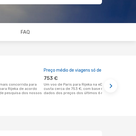
FAQ
Preço médio de viagens só de ida
A melhor al
753 €
novemb
Um voo de Paris para Rijeka na eDreams
setembro é uma das melhores alturas
 para Rijeka de acordo
custa cerca de 753 €, com base nos
para voar pa
de pesquisa dos nossos
dados dos preços dos últimos 6 meses
Paris de ac
dos nossos 