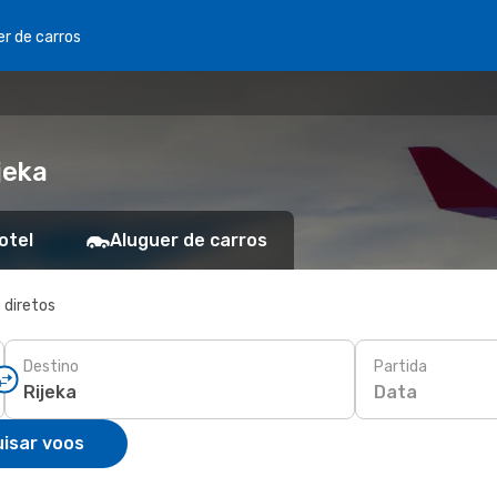
er de carros
jeka
otel
Aluguer de carros
 diretos
Destino
Partida
Data
isar voos