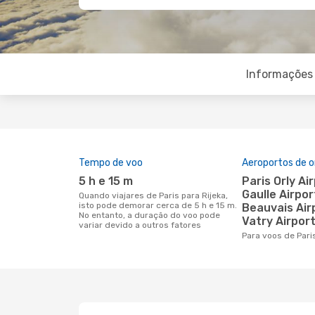
Informações 
Tempo de voo
Aeroportos de 
5 h e 15 m
Paris Orly Airport, Charles De
Gaulle Airpor
Quando viajares de Paris para Rijeka,
isto pode demorar cerca de 5 h e 15 m.
Beauvais Air
No entanto, a duração do voo pode
Vatry Airpor
variar devido a outros fatores
Para voos de Pari