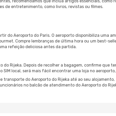
ntes, recomendamos que inclua artigos essenciais, como r
es de entretenimento, como livros, revistas ou filmes.
rtir do Aeroporto do Paris. O aeroporto disponibiliza uma 
gourmet. Compre lembranças de última hora ou um best-seller
uma refeição deliciosa antes da partida.
o do Rijeka. Depois de recolher a bagagem, confirme que te
ão SIM local, será mais fácil encontrar uma loja no aeroport
 transporte do Aeroporto do Rijeka até ao seu alojamento, 
 funcionários no balcão de atendimento do Aeroporto do Ri