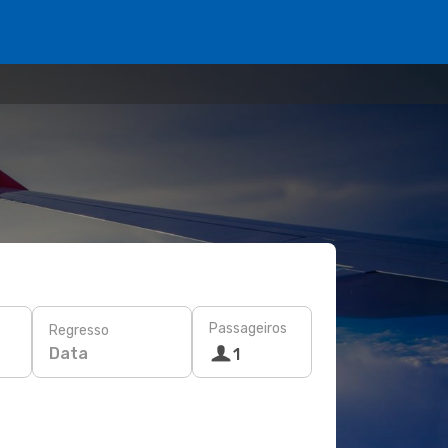
Passageiros
Regresso
Data
1