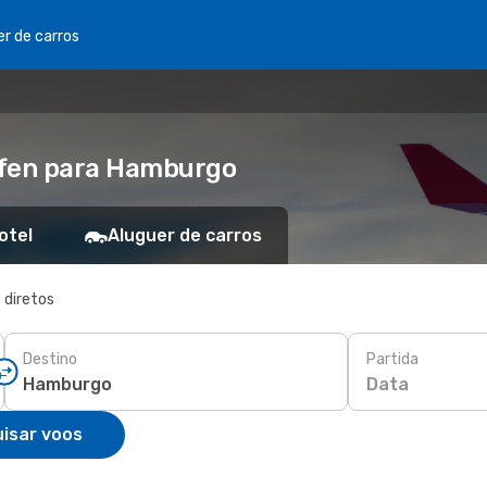
er de carros
afen para Hamburgo
otel
Aluguer de carros
 diretos
Destino
Partida
Data
isar voos