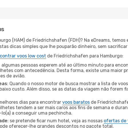
os
burgo (HAM) de Friedrichshafen (FDH)? Na eDreams, temos e
as dicas simples que lhe pouparão dinheiro, sem sacrificar 
contrar voos low cost
de Friedrichshafen para Hamburgo:
 algumas pessoas esperem até ao último minuto para encont
hetes com antecedência. Desta forma, existe uma maior pr
tes de avião.
eas
: Quando o nosso motor de busca mostrar a lista de voos 
baixo custo. Além disso, se as datas da viagem não forem fi
 melhores dias para encontrar
voos baratos
de Friedrichshaf
bilhetes tendem a ser mais caros aos fins de semana e durant
lo(a) a conseguir uma pechincha.
dade
: se pretende ficar num hotel, veja as nossas
ofertas de
pode oferecer-lhe grandes descontos no pacote total.