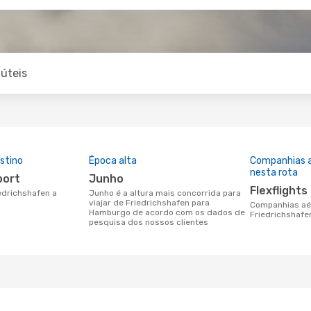
úteis
stino
Época alta
Companhias 
nesta rota
port
junho
Flexflights
junho é a altura mais concorrida para
viajar de Friedrichshafen para
Companhias aéreas que viajam de
Hamburgo de acordo com os dados de
Friedrichshaf
pesquisa dos nossos clientes