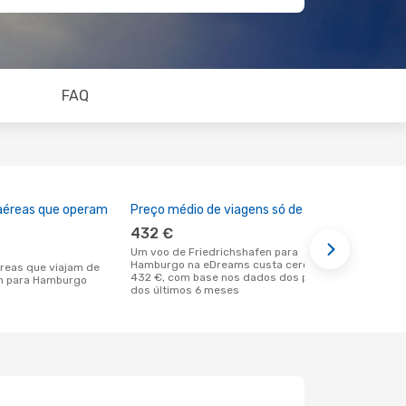
FAQ
aéreas que operam
Preço médio de viagens só de ida
A melhor al
432 €
março
Um voo de Friedrichshafen para
março é uma das melhores alturas para
Hamburgo na eDreams custa cerca de
voar para H
432 €, com base nos dados dos preços
Friedrichsh
en para Hamburgo
dos últimos 6 meses
dados reais