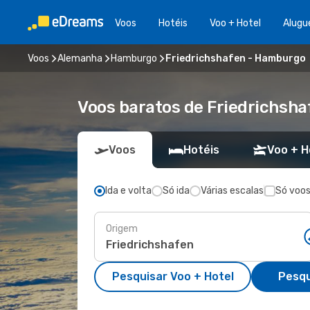
Voos
Hotéis
Voo + Hotel
Alugu
Voos
Alemanha
Hamburgo
Friedrichshafen - Hamburgo
Voos baratos de Friedrichsh
Voos
Hotéis
Voo + H
Ida e volta
Só ida
Várias escalas
Só voos
Origem
Pesquisar Voo + Hotel
Pesqu