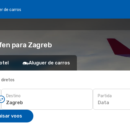
er de carros
fen para Zagreb
otel
Aluguer de carros
 diretos
Destino
Partida
Data
isar voos