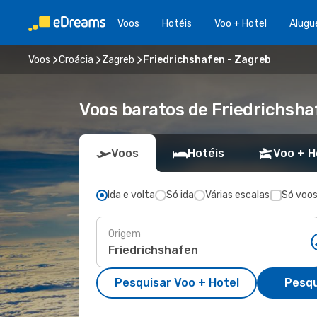
Voos
Hotéis
Voo + Hotel
Alugu
Voos
Croácia
Zagreb
Friedrichshafen - Zagreb
Voos baratos de Friedrichsha
Voos
Hotéis
Voo + H
Ida e volta
Só ida
Várias escalas
Só voos
Origem
Pesquisar Voo + Hotel
Pesqu