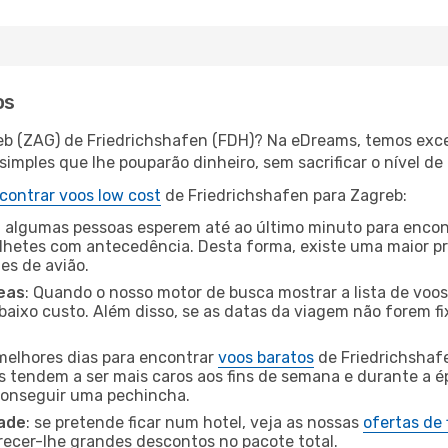
os
eb (ZAG) de Friedrichshafen (FDH)? Na eDreams, temos exce
imples que lhe pouparão dinheiro, sem sacrificar o nível de
contrar voos low cost
de Friedrichshafen para Zagreb:
 algumas pessoas esperem até ao último minuto para encont
hetes com antecedência. Desta forma, existe uma maior pr
tes de avião.
eas
: Quando o nosso motor de busca mostrar a lista de voos 
baixo custo. Além disso, se as datas da viagem não forem fi
 melhores dias para encontrar
voos baratos
de Friedrichshaf
es tendem a ser mais caros aos fins de semana e durante a é
 conseguir uma pechincha.
dade
: se pretende ficar num hotel, veja as nossas
ofertas de
recer-lhe grandes descontos no pacote total.