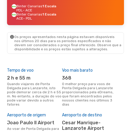
Binter Canarias
1 Escala
PDL
- ACE
Binter Canarias
1 Escala
ACE
- PDL
Os preços apresentados nesta página estavam disponíveis
nos últimos 20 dias para os períodos especificados e não
devem ser considerados o preço final oferecido. Observe que a
disponibilidade e os preços estão sujeitos a alterações.
Tempo de voo
Voo mais barato
Épo
2 h e 55 m
368
ab
Quando viajares de Ponta
O melhor preço para voos de
abril é a altura mais concorrida
Delgada para Lanzarote, isto
Ponta Delgada para Lanzarote
para
pode demorar cerca de 2 h e 55
proporcionados pela eDreams,
par
m. No entanto, a duração do voo
que foram encontrados pelos
os 
pode variar devido a outros
nossos clientes nos últimos 3
nos
fatores
dias
A m
res
Aeroporto de origem
Aeroporto de destino
s
Joao Paulo II Airport
Cesar Manrique-
Lanzarote Airport
janeiro é uma das melhores
Ao voar de Ponta Delgada para