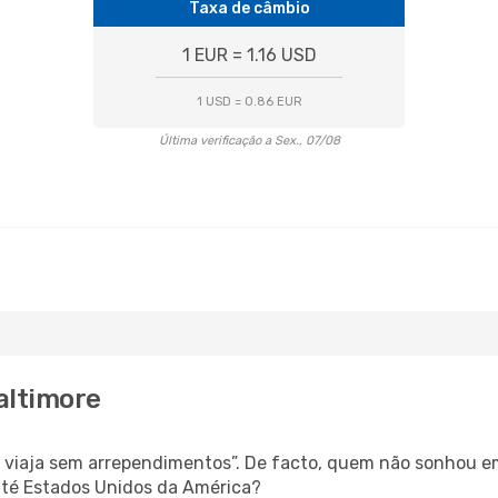
Taxa de câmbio
1 EUR = 1.16 USD
1 USD = 0.86 EUR
Última verificação a Sex., 07/08
Baltimore
s, viaja sem arrependimentos”. De facto, quem não sonhou e
 até Estados Unidos da América?