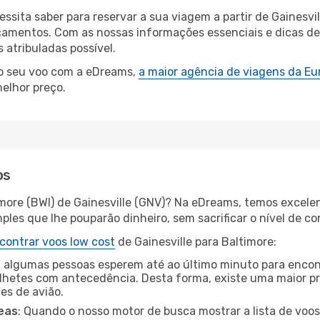
essita saber para reservar a sua viagem a partir de Gaines
amentos. Com as nossas informações essenciais e dicas de e
atribuladas possível.
 o seu voo com a eDreams,
a maior agência de viagens da Eu
elhor preço.
os
imore (BWI) de Gainesville (GNV)? Na eDreams, temos excelen
les que lhe pouparão dinheiro, sem sacrificar o nível de co
contrar voos low cost
de Gainesville para Baltimore:
 algumas pessoas esperem até ao último minuto para encont
hetes com antecedência. Desta forma, existe uma maior pr
tes de avião.
eas
: Quando o nosso motor de busca mostrar a lista de voos 