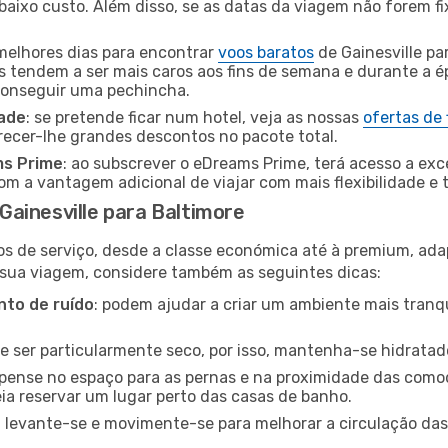
baixo custo. Além disso, se as datas da viagem não forem fi
 melhores dias para encontrar
voos baratos
de Gainesville pa
es tendem a ser mais caros aos fins de semana e durante a é
 conseguir uma pechincha.
dade
: se pretende ficar num hotel, veja as nossas
ofertas de
recer-lhe grandes descontos no pacote total.
ms Prime
: ao subscrever o eDreams Prime, terá acesso a exc
m a vantagem adicional de viajar com mais flexibilidade e 
ainesville para Baltimore
os de serviço, desde a classe económica até à premium, ad
 sua viagem, considere também as seguintes dicas:
to de ruído
: podem ajudar a criar um ambiente mais tranqu
de ser particularmente seco, por isso, mantenha-se hidratad
 pense no espaço para as pernas e na proximidade das comod
ia reservar um lugar perto das casas de banho.
: levante-se e movimente-se para melhorar a circulação das