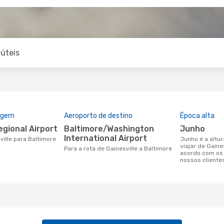
úteis
rigem
Aeroporto de destino
Época alta
Regional Airport
Baltimore/Washington
junho
International Airport
ville para Baltimore
junho é a altura mais concorrida para
viajar de Gaine
Para a rota de Gainesville a Baltimore
acordo com os
nossos cliente