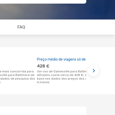
FAQ
Preço médio de viagens só de ida
A melhor al
428 €
setembr
Um voo de Gainesville para Baltimore na
agosto é uma das melhores alturas
sville para Baltimore de
eDreams custa cerca de 428 €, com
para voar pa
 dados de pesquisa dos
base nos dados dos preços dos últimos
em Gainesvi
s
6 meses
reais dos no