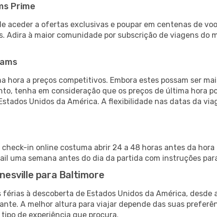
ms Prime
de aceder a ofertas exclusivas e poupar em centenas de voo
s. Adira à maior comunidade por subscrição de viagens do
eams
 hora a preços competitivos. Embora estes possam ser mais
nto, tenha em consideração que os preços de última hora p
Estados Unidos da América. A flexibilidade nas datas da v
o check-in online costuma abrir 24 a 48 horas antes da hora
il uma semana antes do dia da partida com instruções para
inesville para Baltimore
s férias à descoberta de Estados Unidos da América, desde 
ante. A melhor altura para viajar depende das suas preferê
 tipo de experiência que procura.