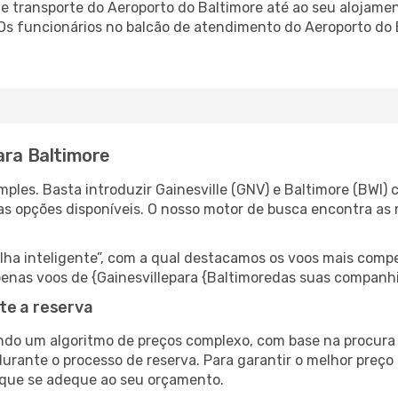
 transporte do Aeroporto do Baltimore até ao seu alojament
 Os funcionários no balcão de atendimento do Aeroporto d
ara Baltimore
ples. Basta introduzir Gainesville (GNV) e Baltimore (BWI) 
as opções disponíveis. O nosso motor de busca encontra as 
 inteligente”, com a qual destacamos os voos mais compet
 apenas voos de {Gainesvillepara {Baltimoredas suas companh
te a reserva
do um algoritmo de preços complexo, com base na procura e
urante o processo de reserva. Para garantir o melhor preço 
 que se adeque ao seu orçamento.