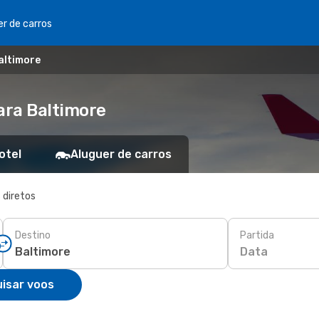
er de carros
Baltimore
ara Baltimore
otel
Aluguer de carros
 diretos
Destino
Partida
Data
isar voos