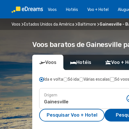
Voos
Hotéis
Voo + Hotel
Alugu
Voos
Estados Unidos da América
Baltimore
Gainesville - 
Voos baratos de Gainesville p
Voos
Hotéis
Voo + H
Ida e volta
Só ida
Várias escalas
Só voos
Origem
Pesquisar Voo + Hotel
Pesqu