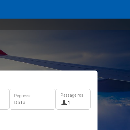
Passageiros
Regresso
Data
1