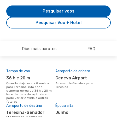
Pesquisar voos
Pesquisar Voo + Hotel
Dias mais baratos
FAQ
Tempo de voo
Aeroporto de origem
Pre
de 
36 h e 20 m
Geneva Airport
12
Quando viajares de Genebra
Ao voar de Genebra para
para Teresina, isto pode
Teresina
Um voo de Genebra para
demorar cerca de 36 h e 20 m.
Ter
No entanto, a duração do voo
cer
pode variar devido a outros
dad
fatores
mes
Aeroporto de destino
Época alta
Teresina-Senador
junho