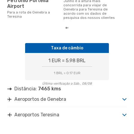
Petronio Portella
junho é a altura mais
concorrida para viajar de
Airport
Genebra para Teresina de
Para a rota de Genebra a
acordo com os dados de
Teresina
pesquisa dos nossos clientes
Taxa de câmbio
1 EUR = 5.98 BRL
1 BRL = 0.17 EUR
Última verificação a Sáb., 08/08
Distância:
7465 kms
Aeroportos de Genebra
Aeroportos Teresina