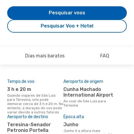
Pesquisar voos
Pesquisar Voo + Hotel
Dias mais baratos
FAQ
Tempo de voo
Aeroporto de origem
Pre
de 
3 h e 20 m
Cunha Machado
31
International Airport
Quando viajares de São Luiz
para Teresina, isto pode
Um voo de São Luiz para
Ao voar de São Luiz para
demorar cerca de 3 h e 20 m. No
Ter
Teresina
entanto, a duração do voo pode
cer
variar devido a outros fatores
dad
Aeroporto de destino
Época alta
mes
Teresina-Senador
junho
Petronio Portella
junho é a altura mais