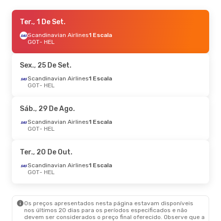
Sex., 11 De Set.
Ter., 1 De Set.
- Dom., 13 De Set.
Scandinavian Airlines
Scandinavian Airlines
1 Escala
1 Escala
GOT
GOT
- HEL
- HEL
Scandinavian Airlines
1 Escala
HEL
- GOT
Sex., 25 De Set.
Qui., 27 De Ago.
Scandinavian Airlines
- Sex., 28 De Ago.
1 Escala
GOT
- HEL
AirBaltic
1 Escala
GOT
- HEL
Scandinavian Airlines
1 Escala
Sáb., 29 De Ago.
HEL
- GOT
Scandinavian Airlines
1 Escala
GOT
- HEL
Ter., 20 De Out.
Scandinavian Airlines
1 Escala
GOT
- HEL
Os preços apresentados nesta página estavam disponíveis
nos últimos 20 dias para os períodos especificados e não
devem ser considerados o preço final oferecido. Observe que a