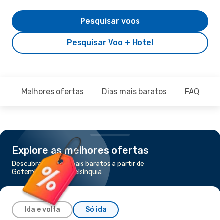
Pesquisar voos
Pesquisar Voo + Hotel
Melhores ofertas
Dias mais baratos
FAQ
Explore as melhores ofertas
Descubra os voos mais baratos a partir de
Gotemburgo para Helsínquia
Ida e volta
Só ida