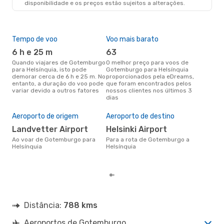
disponibilidade e os preços estão sujeitos a alterações.
Tempo de voo
Voo mais barato
Épo
6 h e 25 m
63
j
Quando viajares de Gotemburgo
O melhor preço para voos de
junho é a altura mais
para Helsínquia, isto pode
Gotemburgo para Helsínquia
conc
demorar cerca de 6 h e 25 m. No
proporcionados pela eDreams,
Got
entanto, a duração do voo pode
que foram encontrados pelos
aco
variar devido a outros fatores
nossos clientes nos últimos 3
pes
dias
Pre
de 
Aeroporto de origem
Aeroporto de destino
15
Landvetter Airport
Helsinki Airport
Um voo de Gotemburgo para
Hel
Ao voar de Gotemburgo para
Para a rota de Gotemburgo a
cer
Helsínquia
Helsínquia
dad
mes
Distância:
788 kms
Aeroportos de Gotemburgo