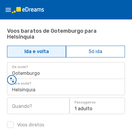
Voos baratos de Gotemburgo para
Helsínquia
Ida e volta
Só ida
De onde?
Gotemburgo
Para onde?
Helsínquia
Passageiros
Quando?
1 adulto
Voos diretos