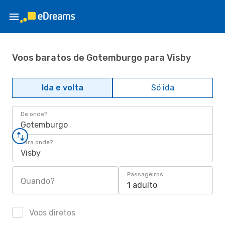
Voos baratos de Gotemburgo para Visby
Ida e volta
Só ida
De onde?
Gotemburgo
Para onde?
Visby
Passageiros
Quando?
1 adulto
Voos diretos