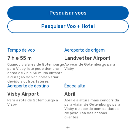
Pesquisar voos
Pesquisar Voo + Hotel
Tempo de voo
Aeroporto de origem
Pre
de 
7 h e 55 m
Landvetter Airport
2
Quando viajares de Gotemburgo
Ao voar de Gotemburgo para
para Visby, isto pode demorar
Visby
Um voo de Gotemburgo para
cerca de 7 h e 55 m. No entanto,
Vis
a duração do voo pode variar
de 
devido a outros fatores
dos
Aeroporto de destino
Época alta
Visby Airport
abril
Para a rota de Gotemburgo a
abril é a altura mais concorrida
Visby
para viajar de Gotemburgo para
Visby de acordo com os dados
de pesquisa dos nossos
clientes